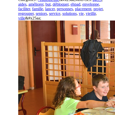
aides
,
améliorer
,
but
,
débloquer
,
ehpad
,
enveloppe
,
faciliter
,
famille
,
lancer
,
personnes
,
placement
,
projet
,
regrouper
,
seniors
,
service
,
solutions
,
vie
,
vieillir
,
ville
&#x25aa;