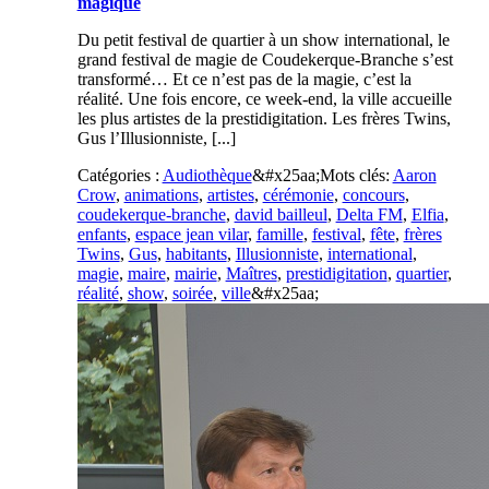
magique
Du petit festival de quartier à un show international, le
grand festival de magie de Coudekerque-Branche s’est
transformé… Et ce n’est pas de la magie, c’est la
réalité. Une fois encore, ce week-end, la ville accueille
les plus artistes de la prestidigitation. Les frères Twins,
Gus l’Illusionniste, [...]
Catégories :
Audiothèque
&#x25aa;
Mots clés:
Aaron
Crow
,
animations
,
artistes
,
cérémonie
,
concours
,
coudekerque-branche
,
david bailleul
,
Delta FM
,
Elfia
,
enfants
,
espace jean vilar
,
famille
,
festival
,
fête
,
frères
Twins
,
Gus
,
habitants
,
Illusionniste
,
international
,
magie
,
maire
,
mairie
,
Maîtres
,
prestidigitation
,
quartier
,
réalité
,
show
,
soirée
,
ville
&#x25aa;