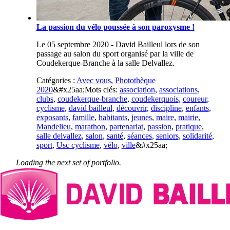
La passion du vélo poussée à son paroxysme !
Le 05 septembre 2020 - David Bailleul lors de son
passage au salon du sport organisé par la ville de
Coudekerque-Branche à la salle Delvallez.
Catégories :
Avec vous
,
Photothèque
2020
&#x25aa;
Mots clés:
association
,
associations
,
clubs
,
coudekerque-branche
,
coudekerquois
,
coureur
,
cyclisme
,
david bailleul
,
découvrir
,
discipline
,
enfants
,
exposants
,
famille
,
habitants
,
jeunes
,
maire
,
mairie
,
Mandelieu
,
marathon
,
partenariat
,
passion
,
pratique
,
salle delvallez
,
salon
,
santé
,
séances
,
seniors
,
solidarité
,
sport
,
Usc cyclisme
,
vélo
,
ville
&#x25aa;
La ville de Coudekerque-Branche offre des
masques aux collégiens et lycéens
Le 27 août 2020 - Interview France Bleu Nord de
David Bailleul suite à l'annonce de la distribution de
masques dans les 4 collèges et le lycée de la ville.
Catégories :
Audiothèque
&#x25aa;
Mots clés:
achat
,