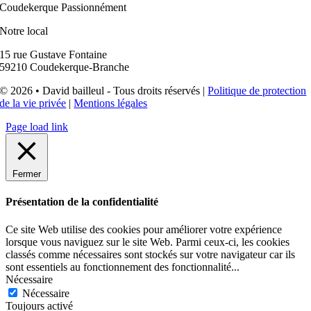
classes
,
collectivités
,
collèges
,
collégiens
,
conseil
municipal
,
coudekerque-branche
,
coudekerquois
,
coût
,
COVID-19
,
david bailleul
,
déconfinement
,
Distribution
,
Dunkerquois
,
écoles
,
élèves
,
élus
,
enfants
,
épidémie
,
erreur
,
état
,
famille
,
familles
,
fourniture
,
france bleu nord
,
gouvernement
,
habitants
,
Jean Castex
,
jeunes
,
lycée
,
lycée technique
,
lycéens
,
maire
,
mairie
,
ministre
,
municipalité
,
presse
,
prix
,
rentrée
,
ressourcerie textile
,
santé
,
solidarité
,
ville
&#x25aa;