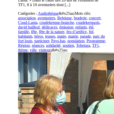
Lanta. » Dans le cadre des 20 ans de l'émission de
TF1, 8 à 10 aventuriers dont [...]
Catégories :
Audiothèque
&#x25aa;
Mots clés:
association
,
aventuriers
,
Belgique
,
braderie
,
concert
,
Coud-Lanta
,
coudekerque-branche
,
coudekerquois
,
david bailleul
,
dédicaces
,
émission
,
enfants
,
été
,
famille
,
fête
,
fête de la nature
,
feu d’artifice
,
fnf
,
habitants
,
héros
,
jeunes
,
maire
,
mairie
,
parade
,
parc du
fort louis
,
participer
,
Pays-bas
,
population
,
Programme
,
Région
,
séances
,
solidarité
,
soutien
,
Teheiura
,
TF1
,
thème
,
ville
,
visiteurs
&#x25aa;