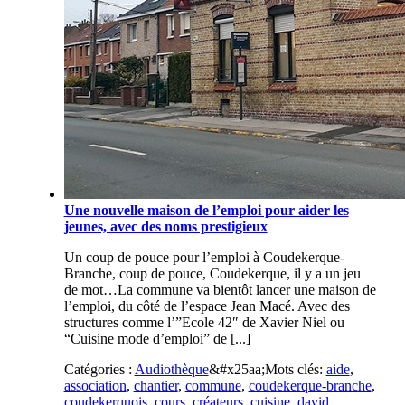
Une nouvelle maison de l’emploi pour aider les
jeunes, avec des noms prestigieux
Un coup de pouce pour l’emploi à Coudekerque-
Branche, coup de pouce, Coudekerque, il y a un jeu
de mot…La commune va bientôt lancer une maison de
l’emploi, du côté de l’espace Jean Macé. Avec des
structures comme l’”Ecole 42″ de Xavier Niel ou
“Cuisine mode d’emploi” de [...]
Catégories :
Audiothèque
&#x25aa;
Mots clés:
aide
,
association
,
chantier
,
commune
,
coudekerque-branche
,
coudekerquois
,
cours
,
créateurs
,
cuisine
,
david