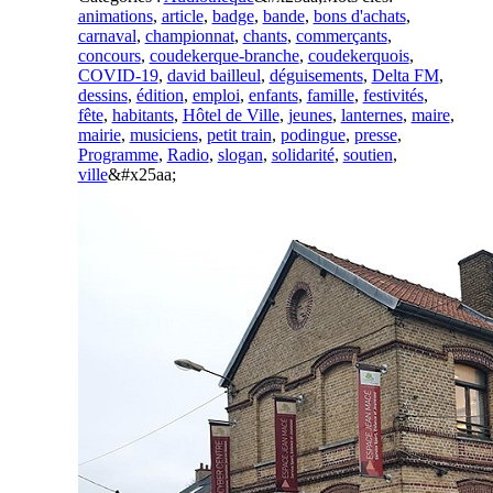
animations
,
article
,
badge
,
bande
,
bons d'achats
,
carnaval
,
championnat
,
chants
,
commerçants
,
concours
,
coudekerque-branche
,
coudekerquois
,
COVID-19
,
david bailleul
,
déguisements
,
Delta FM
,
dessins
,
édition
,
emploi
,
enfants
,
famille
,
festivités
,
fête
,
habitants
,
Hôtel de Ville
,
jeunes
,
lanternes
,
maire
,
mairie
,
musiciens
,
petit train
,
podingue
,
presse
,
Programme
,
Radio
,
slogan
,
solidarité
,
soutien
,
ville
&#x25aa;