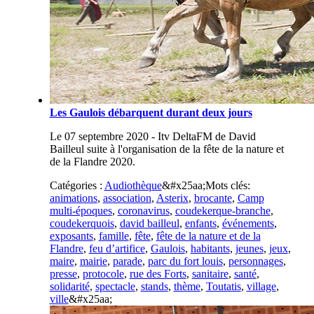
Les Gaulois débarquent durant deux jours
Le 07 septembre 2020 - Itv DeltaFM de David
Bailleul suite à l'organisation de la fête de la nature et
de la Flandre 2020.
Catégories :
Audiothèque
&#x25aa;
Mots clés:
animations
,
association
,
Asterix
,
brocante
,
Camp
multi-époques
,
coronavirus
,
coudekerque-branche
,
coudekerquois
,
david bailleul
,
enfants
,
événements
,
exposants
,
famille
,
fête
,
fête de la nature et de la
Flandre
,
feu d’artifice
,
Gaulois
,
habitants
,
jeunes
,
jeux
,
maire
,
mairie
,
parade
,
parc du fort louis
,
personnages
,
presse
,
protocole
,
rue des Forts
,
sanitaire
,
santé
,
solidarité
,
spectacle
,
stands
,
thème
,
Toutatis
,
village
,
ville
&#x25aa;