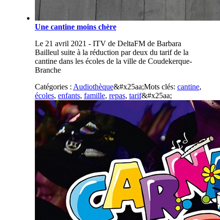
Une cantine moins chère
Le 21 avril 2021 - ITV de DeltaFM de Barbara
Bailleul suite à la réduction par deux du tarif de la
cantine dans les écoles de la ville de Coudekerque-
Branche
Catégories :
Audiothèque
&#x25aa;
Mots clés:
cantine
,
écoles
,
enfants
,
famille
,
repas
,
tarif
&#x25aa;