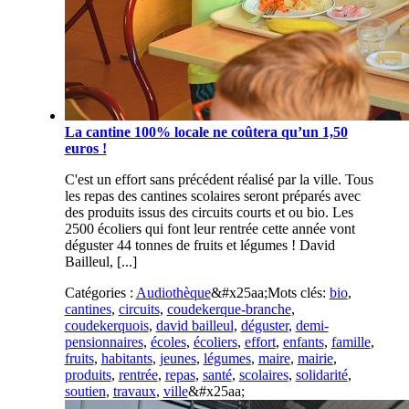
La cantine 100% locale ne coûtera qu’un 1,50
euros !
C'est un effort sans précédent réalisé par la ville. Tous
les repas des cantines scolaires seront préparés avec
des produits issus des circuits courts et ou bio. Les
2500 écoliers qui font leur rentrée cette année vont
déguster 44 tonnes de fruits et légumes ! David
Bailleul, [...]
Catégories :
Audiothèque
&#x25aa;
Mots clés:
bio
,
cantines
,
circuits
,
coudekerque-branche
,
coudekerquois
,
david bailleul
,
déguster
,
demi-
pensionnaires
,
écoles
,
écoliers
,
effort
,
enfants
,
famille
,
fruits
,
habitants
,
jeunes
,
légumes
,
maire
,
mairie
,
produits
,
rentrée
,
repas
,
santé
,
scolaires
,
solidarité
,
soutien
,
travaux
,
ville
&#x25aa;