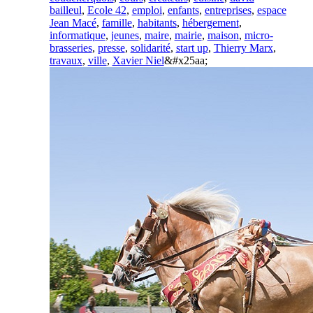
bailleul
,
Ecole 42
,
emploi
,
enfants
,
entreprises
,
espace
Jean Macé
,
famille
,
habitants
,
hébergement
,
informatique
,
jeunes
,
maire
,
mairie
,
maison
,
micro-
brasseries
,
presse
,
solidarité
,
start up
,
Thierry Marx
,
travaux
,
ville
,
Xavier Niel
&#x25aa;