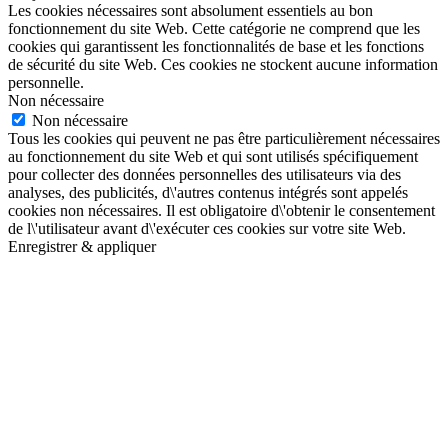
Coudekerque-Branche écrit son histoire
Le 11 novembre 2019 - David Bailleul lors de sa
rencontre avec Philippe Bacot, collectionneur qui a fait
don à la ville d'un uniforme de la 1ère guerre
mondiale.
Catégories :
Avec vous
,
Photothèque
2019
&#x25aa;
Mots clés:
collectionneur
,
conflit
,
coudekerque-branche
,
coudekerquois
,
david bailleul
,
don
,
enfants
,
famille
,
générations
,
habitants
,
histoire
,
Hôtel de Ville
,
illustrer
,
infanterie
,
jeunes
,
maire
,