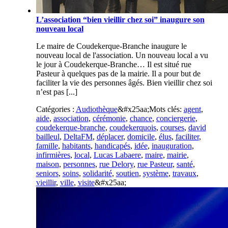
L’association “bien vieillir chez soi” inaugure son
nouveau local
Le maire de Coudekerque-Branche inaugure le
nouveau local de l'association. Un nouveau local a vu
le jour à Coudekerque-Branche… Il est situé rue
Pasteur à quelques pas de la mairie. Il a pour but de
faciliter la vie des personnes âgés. Bien vieillir chez soi
n’est pas [...]
Catégories :
Audiothèque
&#x25aa;
Mots clés:
agent
,
aide
,
association
,
cérémonie
,
chance
,
conciergerie
,
coudekerque-branche
,
coudekerquois
,
courses
,
david
bailleul
,
DeltaFM
,
déplacer
,
domicile
,
élus
,
faciliter
,
famille
,
habitants
,
handicapés
,
idée
,
inauguration
,
infirmières
,
local
,
Lucas Labaere
,
maire
,
mairie
,
maison
,
personnes
,
rue Delory
,
rue Pasteur
,
santé
,
seniors
,
soins
,
solidarité
,
soutien
,
système
,
travaux
,
vieillir
,
ville
,
visite
&#x25aa;