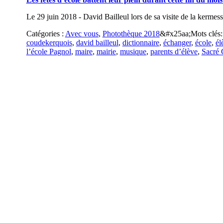
Le 29 juin 2018 - David Bailleul lors de sa visite de la kerme
Catégories :
Avec vous
,
Photothèque 2018
&#x25aa;
Mots clés
coudekerquois
,
david bailleul
,
dictionnaire
,
échanger
,
école
,
él
l’école Pagnol
,
maire
,
mairie
,
musique
,
parents d’élève
,
Sacré