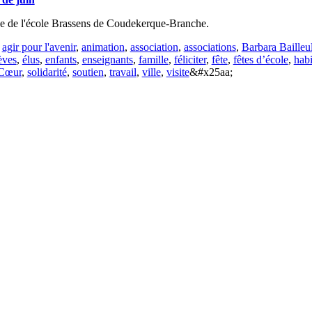
sse de l'école Brassens de Coudekerque-Branche.
:
agir pour l'avenir
,
animation
,
association
,
associations
,
Barbara Bailleu
èves
,
élus
,
enfants
,
enseignants
,
famille
,
féliciter
,
fête
,
fêtes d’école
,
habi
 Cœur
,
solidarité
,
soutien
,
travail
,
ville
,
visite
&#x25aa;