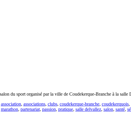
alon du sport organisé par la ville de Coudekerque-Branche à la salle 
:
association
,
associations
,
clubs
,
coudekerque-branche
,
coudekerquois
,
,
marathon
,
partenariat
,
passion
,
pratique
,
salle delvallez
,
salon
,
santé
,
s