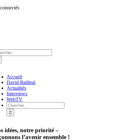
Aller
 connectés
au
contenu
chercher:
oggle
avigation
Accueil
David Bailleul
Actualités
Interviews
WebTV
Rechercher:
s idées, notre priorité –
çonnons l’avenir ensemble !