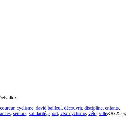
Delvallez.
coureur
,
cyclisme
,
david bailleul
,
découvrir
,
discipline
,
enfants
,
éances
,
seniors
,
solidarité
,
sport
,
Usc cyclisme
,
vélo
,
ville
&#x25aa;