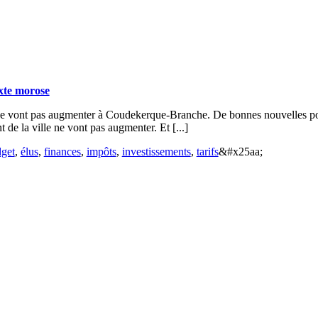
xte morose
 ne vont pas augmenter à Coudekerque-Branche. De bonnes nouvelles po
de la ville ne vont pas augmenter. Et [...]
get
,
élus
,
finances
,
impôts
,
investissements
,
tarifs
&#x25aa;