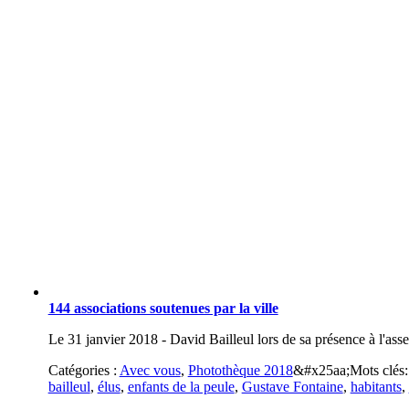
144 associations soutenues par la ville
Le 31 janvier 2018 - David Bailleul lors de sa présence à l'ass
Catégories :
Avec vous
,
Photothèque 2018
&#x25aa;
Mots clés
bailleul
,
élus
,
enfants de la peule
,
Gustave Fontaine
,
habitants
,