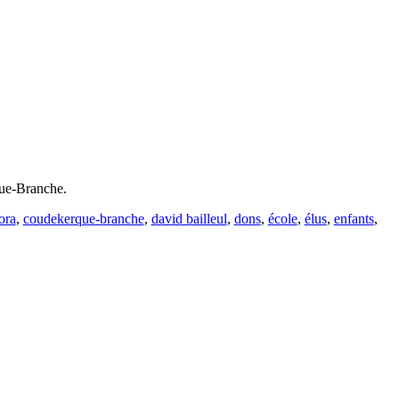
que-Branche.
ora
,
coudekerque-branche
,
david bailleul
,
dons
,
école
,
élus
,
enfants
,