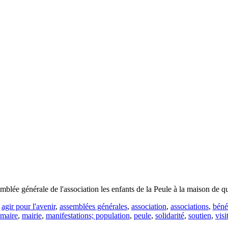
emblée générale de l'association les enfants de la Peule à la maison de
:
agir pour l'avenir
,
assemblées générales
,
association
,
associations
,
béné
maire
,
mairie
,
manifestations; population
,
peule
,
solidarité
,
soutien
,
visi