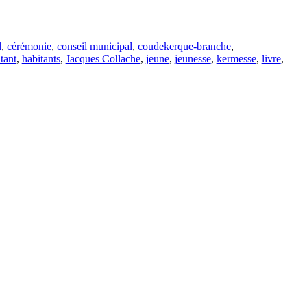
l
,
cérémonie
,
conseil municipal
,
coudekerque-branche
,
tant
,
habitants
,
Jacques Collache
,
jeune
,
jeunesse
,
kermesse
,
livre
,