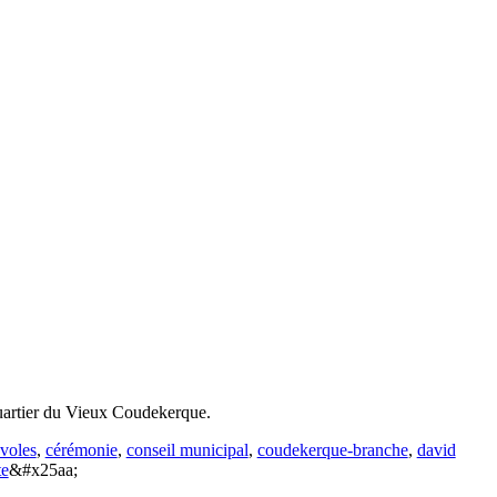
 quartier du Vieux Coudekerque.
voles
,
cérémonie
,
conseil municipal
,
coudekerque-branche
,
david
te
&#x25aa;