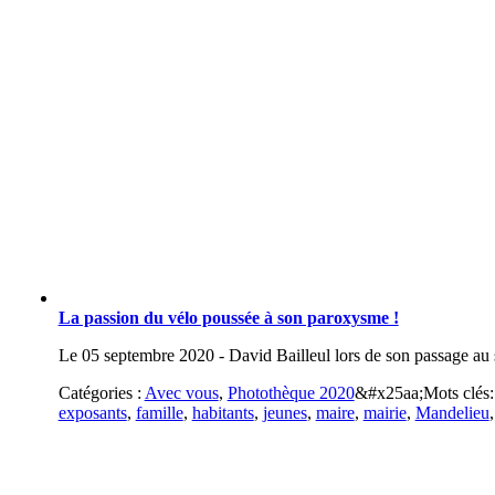
La passion du vélo poussée à son paroxysme !
Le 05 septembre 2020 - David Bailleul lors de son passage au s
Catégories :
Avec vous
,
Photothèque 2020
&#x25aa;
Mots clés
exposants
,
famille
,
habitants
,
jeunes
,
maire
,
mairie
,
Mandelieu