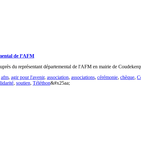
emental de l’AFM
s auprès du représentant départemental de l'AFM en mairie de Coudeker
:
afm
,
agir pour l'avenir
,
association
,
associations
,
cérémonie
,
chèque
,
C
lidarité
,
soutien
,
Téléthon
&#x25aa;