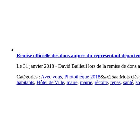
Remise officielle des dons auprès du représentant départ
Le 31 janvier 2018 - David Bailleul lors de la remise de don
Catégories :
Avec vous
,
Photothèque 2018
&#x25aa;
Mots clés
habitants
,
Hôtel de Ville
,
maire
,
mairie
,
récolte
,
repas
,
santé
,
so