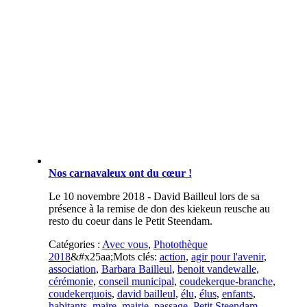
Nos carnavaleux ont du cœur !
Le 10 novembre 2018 - David Bailleul lors de sa
présence à la remise de don des kiekeun reusche au
resto du coeur dans le Petit Steendam.
Catégories :
Avec vous
,
Photothèque
2018
&#x25aa;
Mots clés:
action
,
agir pour l'avenir
,
association
,
Barbara Bailleul
,
benoit vandewalle
,
cérémonie
,
conseil municipal
,
coudekerque-branche
,
coudekerquois
,
david bailleul
,
élu
,
élus
,
enfants
,
habitants
,
maire
,
mairie
,
passage
,
Petit Steendam
,