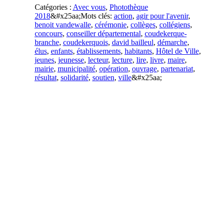
Catégories :
Avec vous
,
Photothèque
2018
&#x25aa;
Mots clés:
action
,
agir pour l'avenir
,
benoit vandewalle
,
cérémonie
,
collèges
,
collégiens
,
concours
,
conseiller départemental
,
coudekerque-
branche
,
coudekerquois
,
david bailleul
,
démarche
,
élus
,
enfants
,
établissements
,
habitants
,
Hôtel de Ville
,
jeunes
,
jeunesse
,
lecteur
,
lecture
,
lire
,
livre
,
maire
,
mairie
,
municipalité
,
opération
,
ouvrage
,
partenariat
,
résultat
,
solidarité
,
soutien
,
ville
&#x25aa;