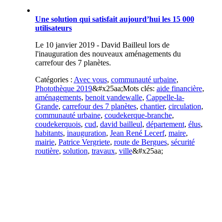
Une solution qui satisfait aujourd’hui les 15 000
utilisateurs
Le 10 janvier 2019 - David Bailleul lors de
l'inauguration des nouveaux aménagements du
carrefour des 7 planètes.
Catégories :
Avec vous
,
communauté urbaine
,
Photothèque 2019
&#x25aa;
Mots clés:
aide financière
,
aménagements
,
benoit vandewalle
,
Cappelle-la-
Grande
,
carrefour des 7 planètes
,
chantier
,
circulation
,
communauté urbaine
,
coudekerque-branche
,
coudekerquois
,
cud
,
david bailleul
,
département
,
élus
,
habitants
,
inauguration
,
Jean René Lecerf
,
maire
,
mairie
,
Patrice Vergriete
,
route de Bergues
,
sécurité
routière
,
solution
,
travaux
,
ville
&#x25aa;