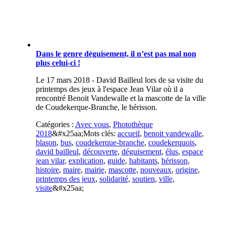
Dans le genre déguisement, il n’est pas mal non
plus celui-ci !
Le 17 mars 2018 - David Bailleul lors de sa visite du
printemps des jeux à l'espace Jean Vilar où il a
rencontré Benoit Vandewalle et la mascotte de la ville
de Coudekerque-Branche, le hérisson.
Catégories :
Avec vous
,
Photothèque
2018
&#x25aa;
Mots clés:
accueil
,
benoit vandewalle
,
blason
,
bus
,
coudekerque-branche
,
coudekerquois
,
david bailleul
,
découverte
,
déguisement
,
élus
,
espace
jean vilar
,
explication
,
guide
,
habitants
,
hérisson
,
histoire
,
maire
,
mairie
,
mascotte
,
nouveaux
,
origine
,
printemps des jeux
,
solidarité
,
soutien
,
ville
,
visite
&#x25aa;