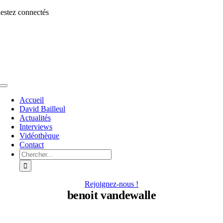
Aller
estez connectés
au
contenu
Toggle
Navigation
Accueil
David Bailleul
Actualités
Interviews
Vidéothèque
Contact
Rechercher:
Rejoignez-nous !
benoit vandewalle