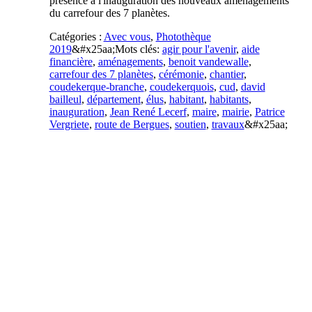
présence à l'inauguration des nouveaux aménagements
du carrefour des 7 planètes.
Catégories :
Avec vous
,
Photothèque
2019
&#x25aa;
Mots clés:
agir pour l'avenir
,
aide
financière
,
aménagements
,
benoit vandewalle
,
carrefour des 7 planètes
,
cérémonie
,
chantier
,
coudekerque-branche
,
coudekerquois
,
cud
,
david
bailleul
,
département
,
élus
,
habitant
,
habitants
,
inauguration
,
Jean René Lecerf
,
maire
,
mairie
,
Patrice
Vergriete
,
route de Bergues
,
soutien
,
travaux
&#x25aa;