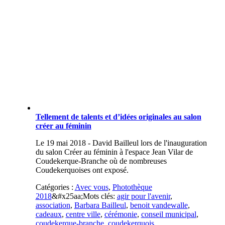
Tellement de talents et d’idées originales au salon
créer au féminin
Le 19 mai 2018 - David Bailleul lors de l'inauguration
du salon Créer au féminin à l'espace Jean Vilar de
Coudekerque-Branche où de nombreuses
Coudekerquoises ont exposé.
Catégories :
Avec vous
,
Photothèque
2018
&#x25aa;
Mots clés:
agir pour l'avenir
,
association
,
Barbara Bailleul
,
benoit vandewalle
,
cadeaux
,
centre ville
,
cérémonie
,
conseil municipal
,
coudekerque-branche
,
coudekerquois
,