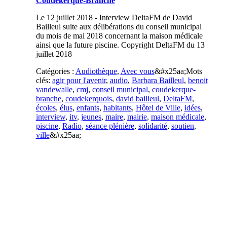
Coudekerque-Branche
Le 12 juillet 2018 - Interview DeltaFM de David
Bailleul suite aux délibérations du conseil municipal
du mois de mai 2018 concernant la maison médicale
ainsi que la future piscine. Copyright DeltaFM du 13
juillet 2018
Catégories :
Audiothèque
,
Avec vous
&#x25aa;
Mots
clés:
agir pour l'avenir
,
audio
,
Barbara Bailleul
,
benoit
vandewalle
,
cmj
,
conseil municipal
,
coudekerque-
branche
,
coudekerquois
,
david bailleul
,
DeltaFM
,
écoles
,
élus
,
enfants
,
habitants
,
Hôtel de Ville
,
idées
,
interview
,
itv
,
jeunes
,
maire
,
mairie
,
maison médicale
,
piscine
,
Radio
,
séance plénière
,
solidarité
,
soutien
,
ville
&#x25aa;