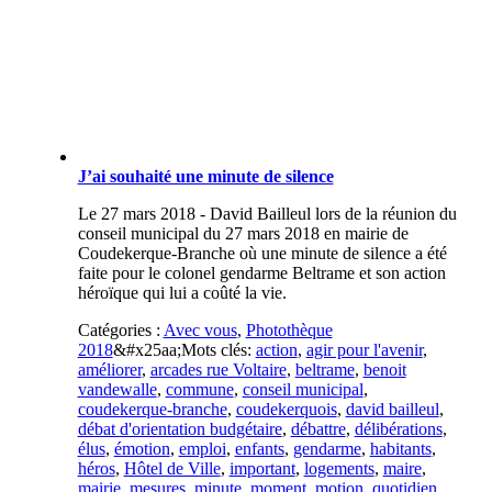
J’ai souhaité une minute de silence
Le 27 mars 2018 - David Bailleul lors de la réunion du
conseil municipal du 27 mars 2018 en mairie de
Coudekerque-Branche où une minute de silence a été
faite pour le colonel gendarme Beltrame et son action
héroïque qui lui a coûté la vie.
Catégories :
Avec vous
,
Photothèque
2018
&#x25aa;
Mots clés:
action
,
agir pour l'avenir
,
améliorer
,
arcades rue Voltaire
,
beltrame
,
benoit
vandewalle
,
commune
,
conseil municipal
,
coudekerque-branche
,
coudekerquois
,
david bailleul
,
débat d'orientation budgétaire
,
débattre
,
délibérations
,
élus
,
émotion
,
emploi
,
enfants
,
gendarme
,
habitants
,
héros
,
Hôtel de Ville
,
important
,
logements
,
maire
,
mairie
,
mesures
,
minute
,
moment
,
motion
,
quotidien
,