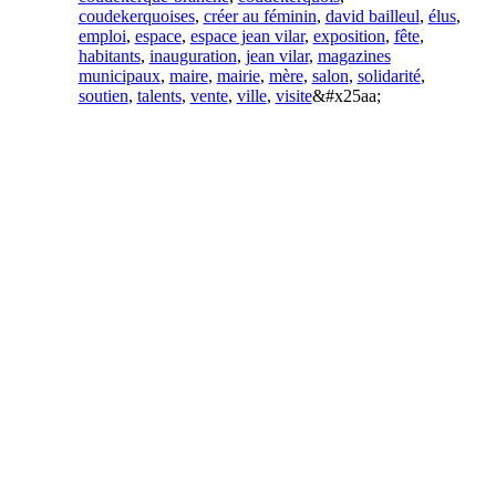
coudekerquoises
,
créer au féminin
,
david bailleul
,
élus
,
emploi
,
espace
,
espace jean vilar
,
exposition
,
fête
,
habitants
,
inauguration
,
jean vilar
,
magazines
municipaux
,
maire
,
mairie
,
mère
,
salon
,
solidarité
,
soutien
,
talents
,
vente
,
ville
,
visite
&#x25aa;