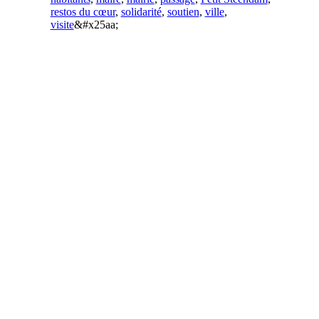
restos du cœur
,
solidarité
,
soutien
,
ville
,
visite
&#x25aa;