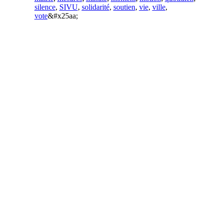
silence
,
SIVU
,
solidarité
,
soutien
,
vie
,
ville
,
vote
&#x25aa;