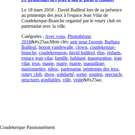
Le 18 mars 2018 - David Bailleul lors de sa présence
au printemps des jeux à l'espace Jean Vilar de
Coudekerque-Branche organisé par le rotary club en
partenariat avec la ville.
Catégories :
Avec vous
,
Photothèque
2018
&#x25aa;
Mots clés:
agir pour l'avenir
,
Barbara
Bailleul
,
benoit vandewalle
,
clown
,
coudekerque-
branche
,
coudekerquois
,
david bailleul
,
élus
,
enfants
,
espace jean vilar
,
famille
,
habitant
,
inauguration
,
jean
vilar
,
jeux
,
magie
,
maire
,
mairie
,
maquillage
,
marionnettes
,
niboc
,
partenariat
,
printemps des jeux
,
rotary club
,
show
,
solidarité
,
sortie
,
soutien
,
spectacle
,
structures gonflables
,
ville
,
visite
&#x25aa;
Coudekerque Passionnément