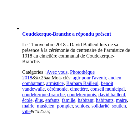
Coudekerque-Branche a répondu présent
Le 11 novembre 2018 - David Bailleul lors de sa
présence à la cérémonie du centenaire de l’armistice de
1918 au cimetière communal de Coudekerque-
Branche.
Catégories :
Avec vous
,
Photothèque
2018
&#x25aa;
Mots clés:
agir pour l'avenir
,
ancien
combattant
,
armistice
,
Barbara Bailleul
,
benoit
vandewalle
,
cérémonie
,
cimetière
,
conseil municipal
,
coudekerque-branche
,
coudekerquois
,
david bailleul
,
école
,
élus
,
enfants
,
famille
,
habitant
,
habitants
,
maire
,
mairie
,
musicien
,
pompier
,
seniors
,
solidarité
,
soutien
,
ville
&#x25aa;