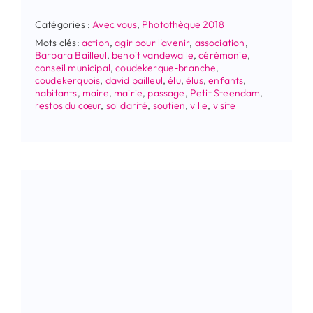
Catégories :
Avec vous
,
Photothèque 2018
Mots clés:
action
,
agir pour l'avenir
,
association
,
Barbara Bailleul
,
benoit vandewalle
,
cérémonie
,
conseil municipal
,
coudekerque-branche
,
coudekerquois
,
david bailleul
,
élu
,
élus
,
enfants
,
habitants
,
maire
,
mairie
,
passage
,
Petit Steendam
,
restos du cœur
,
solidarité
,
soutien
,
ville
,
visite