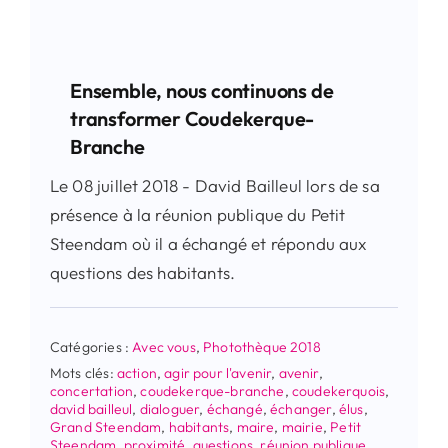
Ensemble, nous continuons de
transformer Coudekerque-
Branche
Le 08 juillet 2018 - David Bailleul lors de sa
présence à la réunion publique du Petit
Steendam où il a échangé et répondu aux
questions des habitants.
Catégories :
Avec vous
,
Photothèque 2018
Mots clés:
action
,
agir pour l'avenir
,
avenir
,
concertation
,
coudekerque-branche
,
coudekerquois
,
david bailleul
,
dialoguer
,
échangé
,
échanger
,
élus
,
Grand Steendam
,
habitants
,
maire
,
mairie
,
Petit
Steendam
,
proximité
,
questions
,
réunion publique
,