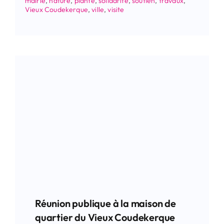
mairie
,
nature
,
plante
,
solidarité
,
soutien
,
travaux
,
Vieux Coudekerque
,
ville
,
visite
Réunion publique à la maison de
quartier du Vieux Coudekerque