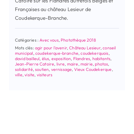
Catoire sur les Flandres autrefois Belges et
Françaises au château Lesieur de
Coudekerque-Branche.
Catégories :
Avec vous
,
Photothèque 2018
Mots clés:
agir pour l'avenir
,
Château Lesieur
,
conseil
municipal
,
coudekerque-branche
,
coudekerquois
,
david bailleul
,
élus
,
exposition
,
Flandres
,
habitants
,
Jean-Pierre Catoire
,
livre
,
maire
,
mairie
,
photos
,
solidarité
,
soutien
,
vernissage
,
Vieux Coudekerque
,
ville
,
visite
,
visiteurs