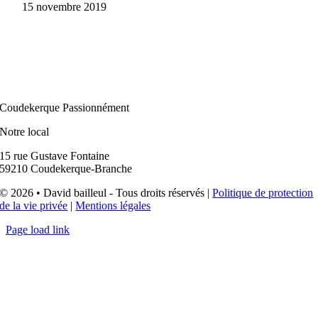
15 novembre 2019
Coudekerque Passionnément
Notre local
15 rue Gustave Fontaine
59210 Coudekerque-Branche
© 2026 • David bailleul - Tous droits réservés |
Politique de protection
de la vie privée
|
Mentions légales
Page load link
Aller
en
haut