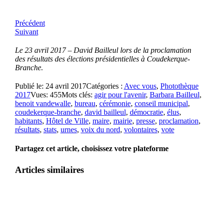
Précédent
Suivant
Le 23 avril 2017 – David Bailleul lors de la proclamation
des résultats des élections présidentielles à Coudekerque-
Branche.
Publié le: 24 avril 2017
Catégories :
Avec vous
,
Photothèque
2017
Vues: 455
Mots clés:
agir pour l'avenir
,
Barbara Bailleul
,
benoit vandewalle
,
bureau
,
cérémonie
,
conseil municipal
,
coudekerque-branche
,
david bailleul
,
démocratie
,
élus
,
habitants
,
Hôtel de Ville
,
maire
,
mairie
,
presse
,
proclamation
,
résultats
,
stats
,
urnes
,
voix du nord
,
volontaires
,
vote
Partagez cet article, choisissez votre plateforme
Articles similaires