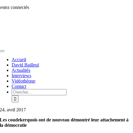
Aller
estez connectés
au
contenu
Toggle
Navigation
Accueil
David Bailleul
Actualités
Interviews
Vidéothèque
Contact
Rechercher:
24, avril 2017
Les coudekerquois ont de nouveau démontré leur attachement à
la démocratie