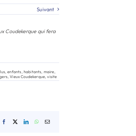
Suivant
eux Coudekerque qui fera
lus
,
enfants
,
habitants
,
maire
,
gers
,
Vieux Coudekerque
,
visite