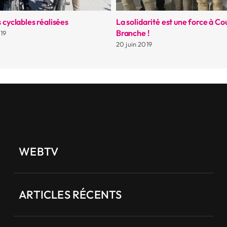
 cyclables réalisées
La solidarité est une force à C
Branche !
19
20 juin 2019
WEBTV
ARTICLES RÉCENTS