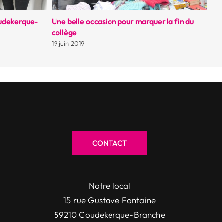
oudekerque-
Une belle occasion pour marquer la fin du
Br
collège
11 
19 juin 2019
CONTACT
Notre local
15 rue Gustave Fontaine
59210 Coudekerque-Branche