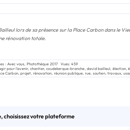
Bailleul lors de sa présence sur la Place Carbon dans le Vi
ne rénovation totale.
es :
Avec vous
,
Photothèque 2017
Vues: 459
agir pour l'avenir
,
chantier
,
coudekerque-branche
,
david bailleul
,
élection
,
é
ace Carbon
,
projet
,
rénovation
,
réunion publique
,
rue
,
soutien
,
travaux
,
usa
e, choisissez votre plateforme