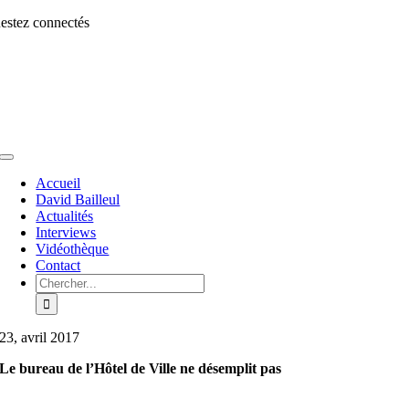
Aller
estez connectés
au
contenu
Toggle
Navigation
Accueil
David Bailleul
Actualités
Interviews
Vidéothèque
Contact
Rechercher:
23, avril 2017
Le bureau de l’Hôtel de Ville ne désemplit pas