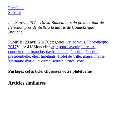
Précédent
Suivant
Le 23 avril 2017 – David Bailleul lors du premier tour de
l’élection présidentielle à la mairie de Coudekerque-
Branche.
Publié le: 23 avril 2017
Catégories :
Avec vous
,
Photothèque
2017
Vues: 418
Mots clés:
agir pour l'avenir
,
bureaux
,
coudekerque-branche
,
david bailleul
,
élection
,
élection
présidentielle
,
élus
,
habitants
,
Hôtel de Ville
,
maire
,
mairie
,
Marianne d'or du civisme
,
scrutin
,
urnes
,
vote
Partagez cet article, choisissez votre plateforme
Articles similaires