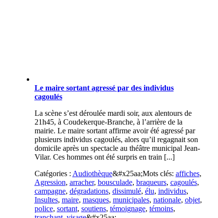
Le maire sortant agressé par des individus
cagoulés
La scène s’est déroulée mardi soir, aux alentours de
21h45, à Coudekerque-Branche, à l’arrière de la
mairie. Le maire sortant affirme avoir été agressé par
plusieurs individus cagoulés, alors qu’il regagnait son
domicile après un spectacle au théâtre municipal Jean-
Vilar. Ces hommes ont été surpris en train [...]
Catégories :
Audiothèque
&#x25aa;
Mots clés:
affiches
,
Agression
,
arracher
,
bousculade
,
braqueurs
,
cagoulés
,
campagne
,
dégradations
,
dissimulé
,
élu
,
individus
,
Insultes
,
maire
,
masques
,
municipales
,
nationale
,
objet
,
police
,
sortant
,
soutiens
,
témoignage
,
témoins
,
tranchant
,
visage
&#x25aa;