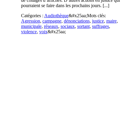
de collages d’affiches. D’autres actions en justice qui
pourraient se faire dans les prochains jours. [...]
Catégories :
Audiothèque
&#x25aa;
Mots clés:
Agression
,
campagne
,
dénonciations
,
justice
,
maire
,
municipale
,
réseaux
,
sociaux
,
sortant
,
suffrages
,
violence
,
voix
&#x25aa;