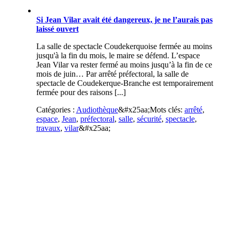
Si Jean Vilar avait été dangereux, je ne l’aurais pas
laissé ouvert
La salle de spectacle Coudekerquoise fermée au moins
jusqu'à la fin du mois, le maire se défend. L’espace
Jean Vilar va rester fermé au moins jusqu’à la fin de ce
mois de juin… Par arrêté préfectoral, la salle de
spectacle de Coudekerque-Branche est temporairement
fermée pour des raisons [...]
Catégories :
Audiothèque
&#x25aa;
Mots clés:
arrêté
,
espace
,
Jean
,
préfectoral
,
salle
,
sécurité
,
spectacle
,
travaux
,
vilar
&#x25aa;