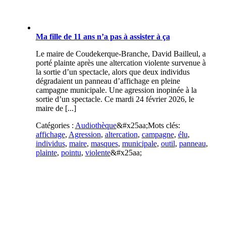
Ma fille de 11 ans n’a pas à assister à ça
Le maire de Coudekerque-Branche, David Bailleul, a
porté plainte après une altercation violente survenue à
la sortie d’un spectacle, alors que deux individus
dégradaient un panneau d’affichage en pleine
campagne municipale. Une agression inopinée à la
sortie d’un spectacle. Ce mardi 24 février 2026, le
maire de [...]
Catégories :
Audiothèque
&#x25aa;
Mots clés:
affichage
,
Agression
,
altercation
,
campagne
,
élu
,
individus
,
maire
,
masques
,
municipale
,
outil
,
panneau
,
plainte
,
pointu
,
violente
&#x25aa;