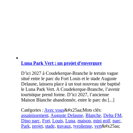
Luna Park Vert : un projet d’envergure
D’ici 2027 à Coudekerque-Branche le terrain vague
situé entre le parc du Fort Louis et le stade Auguste
Delaune, laissera place à un tout nouveau site baptisé
le Luna Park Vert. A Coudekerque-Branche, l’avenir
touristique prend forme. D’ici 2027, l’ancienne
Maison Blanche abandonnée, entre le parc du [...]
Catégories :
Avec vous
&#x25aa;
Mots clés:
assainissement
,
Auguste Delaune
,
Blanche
,
Delta FM
,
Dino parc
,
Fort
,
Louis
,
Luna
,
maison
,
mini golf
,
parc
,
Park
,
projet
,
stade
,
travaux
,
tyrolienne
,
vert
&#x25aa;