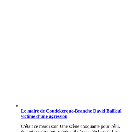
Le maire de Coudekerque-Branche David Bailleul
victime d’une agression
C'était ce mardi soir. Une scène choquante pour l’élu,
devant ses proches, même s’il n’a pas été blessé. Les