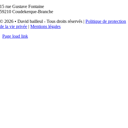
15 rue Gustave Fontaine
59210 Coudekerque-Branche
© 2026 • David bailleul - Tous droits réservés |
Politique de protection
de la vie privée
|
Mentions légales
Page load link
Aller
en
haut