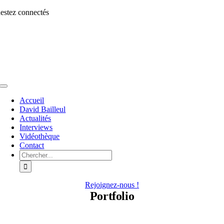
Aller
estez connectés
au
contenu
Toggle
Navigation
Accueil
David Bailleul
Actualités
Interviews
Vidéothèque
Contact
Rechercher:
Rejoignez-nous !
Portfolio