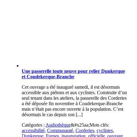
Une passerelle toute neuve pour relier Dunkerque
et Coudekerque-Branche
Cet ouvrage a été inauguré samedi, il est désormais
accessible aux piétons et aux cyclistes. Construite d’un
seul tenant dans les ateliers, la passerelle des Corderies
a été déposée fin novembre à Coudekerque-Branche
mais n’était pas encore ouverte à la population. C’est
désormais le cas depuis son [...]
Catégories :
Audiothèque
&#x25aa;
Mots clés:
accessibilité
,
Communauté
,
Corderies
,
cyclistes
,
Dunkerque
,
Furnes
,
inauguration
,
officielle
,
ouvrage
,