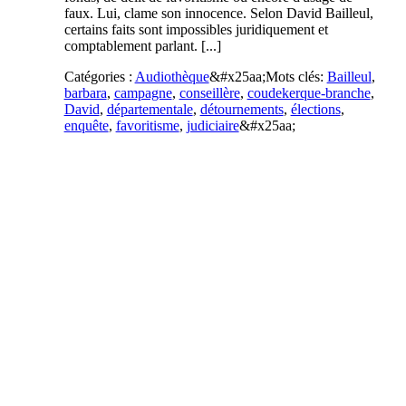
faux. Lui, clame son innocence. Selon David Bailleul,
certains faits sont impossibles juridiquement et
comptablement parlant. [...]
Catégories :
Audiothèque
&#x25aa;
Mots clés:
Bailleul
,
barbara
,
campagne
,
conseillère
,
coudekerque-branche
,
David
,
départementale
,
détournements
,
élections
,
enquête
,
favoritisme
,
judiciaire
&#x25aa;