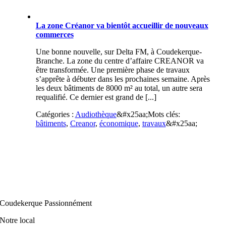
La zone Créanor va bientôt accueillir de nouveaux
commerces
Une bonne nouvelle, sur Delta FM, à Coudekerque-
Branche. La zone du centre d’affaire CREANOR va
être transformée. Une première phase de travaux
s’apprête à débuter dans les prochaines semaine. Après
les deux bâtiments de 8000 m² au total, un autre sera
requalifié. Ce dernier est grand de [...]
Catégories :
Audiothèque
&#x25aa;
Mots clés:
bâtiments
,
Creanor
,
économique
,
travaux
&#x25aa;
Coudekerque Passionnément
Notre local