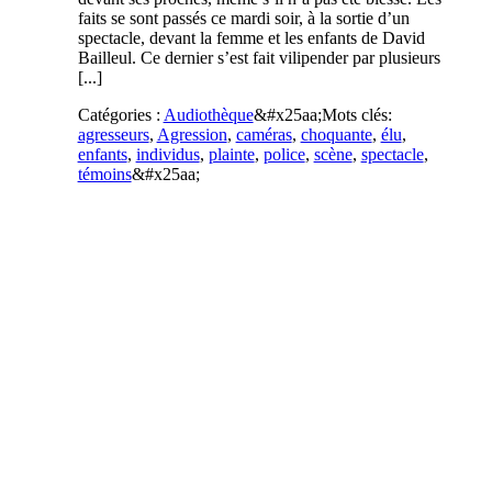
faits se sont passés ce mardi soir, à la sortie d’un
spectacle, devant la femme et les enfants de David
Bailleul. Ce dernier s’est fait vilipender par plusieurs
[...]
Catégories :
Audiothèque
&#x25aa;
Mots clés:
agresseurs
,
Agression
,
caméras
,
choquante
,
élu
,
enfants
,
individus
,
plainte
,
police
,
scène
,
spectacle
,
témoins
&#x25aa;