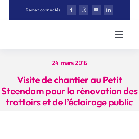
Aller
Restez connectés
au
contenu
Toggl
Navig
Accueil
24, mars 2016
David Bail
Visite de chantier au Petit
Steendam pour la rénovation des
Actualités
trottoirs et de l’éclairage public
Interview
Vidéothè