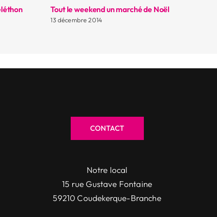
éléthon
Tout le weekend un marché de Noël
De 
qu’
13 décembre 2014
11 
CONTACT
Notre local
15 rue Gustave Fontaine
59210 Coudekerque-Branche