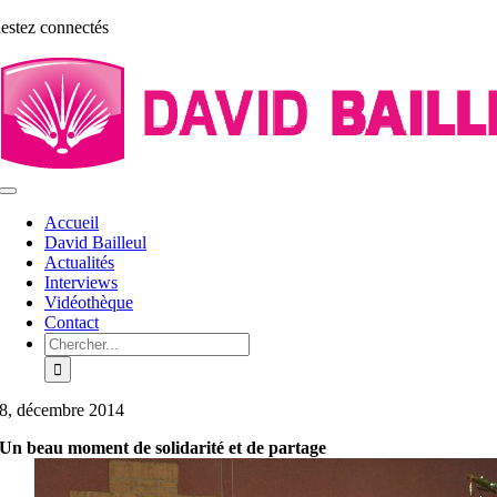
Aller
estez connectés
au
contenu
Toggle
Navigation
Accueil
David Bailleul
Actualités
Interviews
Vidéothèque
Contact
Rechercher:
8, décembre 2014
Un beau moment de solidarité et de partage