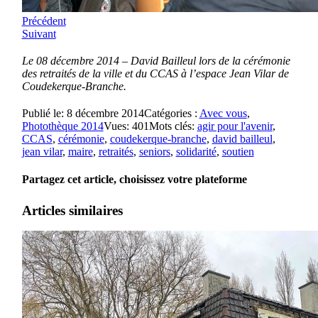
Précédent
Suivant
Le 08 décembre 2014 – David Bailleul lors de la cérémonie
des retraités de la ville et du CCAS à l’espace Jean Vilar de
Coudekerque-Branche.
Publié le: 8 décembre 2014
Catégories :
Avec vous
,
Photothèque 2014
Vues: 401
Mots clés:
agir pour l'avenir
,
CCAS
,
cérémonie
,
coudekerque-branche
,
david bailleul
,
jean vilar
,
maire
,
retraités
,
seniors
,
solidarité
,
soutien
Partagez cet article, choisissez votre plateforme
Articles similaires