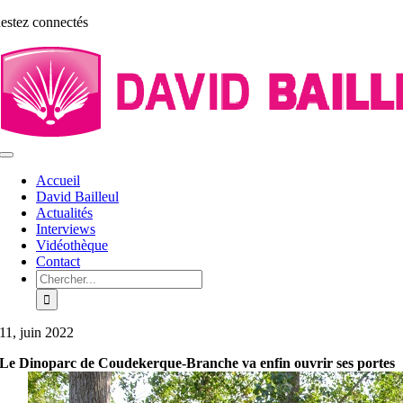
Aller
estez connectés
au
contenu
Toggle
Navigation
Accueil
David Bailleul
Actualités
Interviews
Vidéothèque
Contact
Rechercher:
11, juin 2022
Le Dinoparc de Coudekerque-Branche va enfin ouvrir ses portes