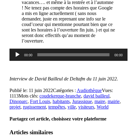
vacances…. et même à la rentrée et à l’automne
! Ne tenez pas compte des horaires que Google
a mis en ligne actuellement ( sans nous
demander, juste en reprenant une info sur le
coud’coeur qui mentionne pourtant bien que ce
sont les horaires à l’ouverture fin juin. ) et qui ne
seront donc effectifs qu’au moment de
l’ouverture.
Lecteur
00:00
00:00
audio
Interview de David Bailleul de Deltafm du 11 juin 2022.
Publié le: 11 juin 2022
Catégories :
Audiothèque
Vues:
1113
Mots clés:
coudekerque-branche
,
david bailleul
,
Dinoparc
,
Fort Louis
,
habitants
,
Jurassique
,
maire
,
mairie
,
projet
,
rugissement
,
tempêtes
,
ville
,
visiteurs
,
World
Partagez cet article, choisissez votre plateforme
Articles similaires