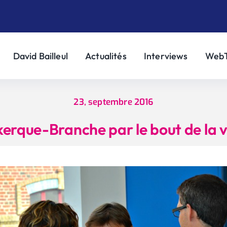
David Bailleul
Actualités
Interviews
Web
23, septembre 2016
erque-Branche par le bout de la v