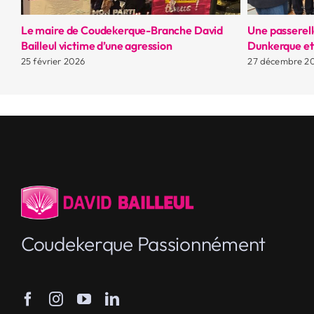
Le maire de Coudekerque-Branche David
Une passerell
Bailleul victime d’une agression
Dunkerque e
25 février 2026
27 décembre 2
Coudekerque Passionnément