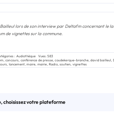
ailleul lors de son interview par Deltafm concernant le l
um de vignettes sur la commune.
tégories :
Audiothèque
Vues: 583
um
,
concours
,
conférence de presse
,
coudekerque-branche
,
david bailleul
,
cours
,
lancement
,
maire
,
mairie
,
Radio
,
soutien
,
vignettes
e, choisissez votre plateforme