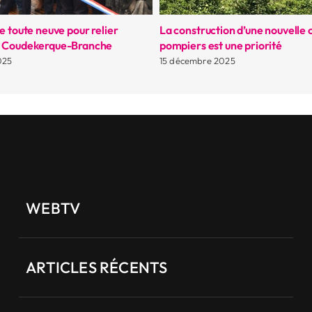
e toute neuve pour relier
La construction d’une nouvelle
t Coudekerque-Branche
pompiers est une priorité
025
15 décembre 2025
WEBTV
ARTICLES RÉCENTS