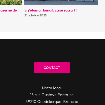
 caserne de
Si j’étais un bandit, ça se saurait !
La
no
21 octobre 2025
12
CONTACT
Notre local
15 rue Gustave Fontaine
59210 Coudekerque-Branche