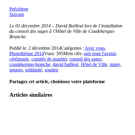
Précédent
Suivant
Le 01 décembre 2014 – David Bailleul lors de l’installation
du conseil des sages à l’Hôtel de Ville de Coudekerque-
Branche.
Publié le: 2 décembre 2014
Catégories :
Avec vous
,
Photothèque 2014
Vues: 395
Mots clés:
agir pour l'avenir
,
cérémonie
,
comités de quartier
,
conseil des sages
,
coudekerque-branche
,
david bailleul
,
Hôtel de Ville
,
maire
,
seniors
,
solidarité
,
soutien
Partagez cet article, choisissez votre plateforme
Articles similaires