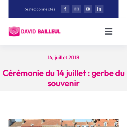
Aller
Restez connectés
au
contenu
Toggl
Navig
Accueil
14, juillet 2018
David Bailleul
Cérémonie du 14 juillet : gerbe du
souvenir
Actualités
Interviews
Vidéothèque