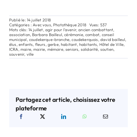
Publié le: 14 juillet 2018
Catégories :
Avec vous
,
Photothèque 2018
Vues: 537
Mots clés:
14 juillet
,
agir pour l'avenir
,
ancien combattant
,
association
,
Barbara Bailleul
,
cérémonie
,
combat
,
conseil
municipal
,
coudekerque-branche
,
coudekerquois
,
david bailleul
,
élus
,
enfants
,
fleurs
,
gerbe
,
habitant
,
habitants
,
Hôtel de Ville
,
ICRA
,
maire
,
mairie
,
mémoire
,
seniors
,
solidarité
,
soutien
,
souvenir
,
ville
Partagez cet article, choisissez votre
plateforme