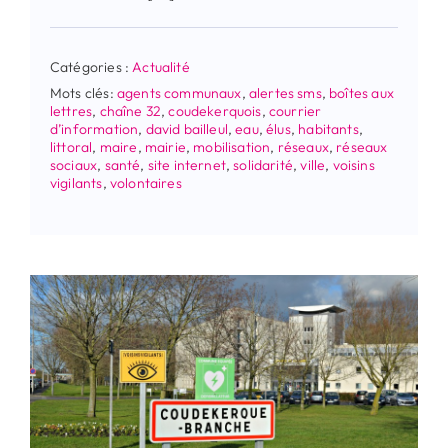
Catégories :
Actualité
Mots clés:
agents communaux
,
alertes sms
,
boîtes aux
lettres
,
chaîne 32
,
coudekerquois
,
courrier
d’information
,
david bailleul
,
eau
,
élus
,
habitants
,
littoral
,
maire
,
mairie
,
mobilisation
,
réseaux
,
réseaux
sociaux
,
santé
,
site internet
,
solidarité
,
ville
,
voisins
vigilants
,
volontaires