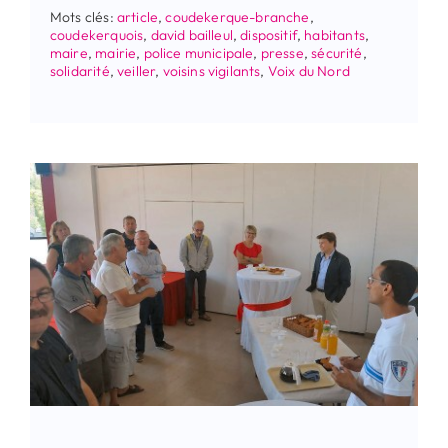
Mots clés:
article
,
coudekerque-branche
,
coudekerquois
,
david bailleul
,
dispositif
,
habitants
,
maire
,
mairie
,
police municipale
,
presse
,
sécurité
,
solidarité
,
veiller
,
voisins vigilants
,
Voix du Nord