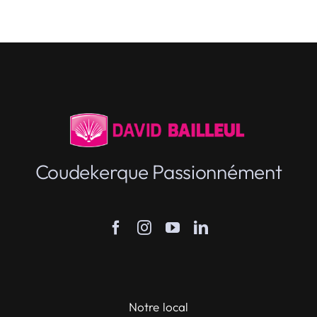
Le dispositif voisins vigilants est
opérationnel
Ça y est en ce début d'année ( comme promis
) le dispositif de tranquillité publique voisins
vigilants et mairies vigilantes est
opérationnel ( déjà 4 communautés de
citoyens vigilants ). Rendez-vous tous pour
plus d'information le mercredi 21 janvier à
Jean Vilar en présence de la [...]