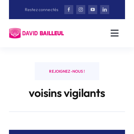
Aller
Restez connectés
au
contenu
Toggl
Navig
Accueil
David Bailleul
REJOIGNEZ-NOUS !
voisins vigilants
Actualités
Interviews
Vidéothèque