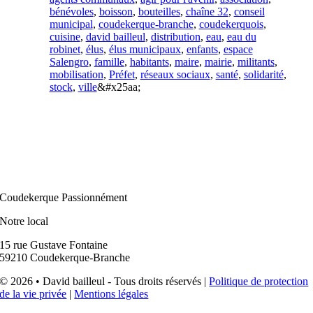
bénévoles
,
boisson
,
bouteilles
,
chaîne 32
,
conseil
municipal
,
coudekerque-branche
,
coudekerquois
,
cuisine
,
david bailleul
,
distribution
,
eau
,
eau du
robinet
,
élus
,
élus municipaux
,
enfants
,
espace
Salengro
,
famille
,
habitants
,
maire
,
mairie
,
militants
,
mobilisation
,
Préfet
,
réseaux sociaux
,
santé
,
solidarité
,
stock
,
ville
&#x25aa;
Coudekerque Passionnément
Notre local
15 rue Gustave Fontaine
59210 Coudekerque-Branche
© 2026 • David bailleul - Tous droits réservés |
Politique de protection
de la vie privée
|
Mentions légales