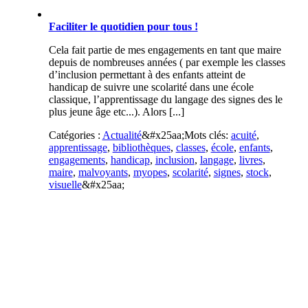
Faciliter le quotidien pour tous !
Cela fait partie de mes engagements en tant que maire
depuis de nombreuses années ( par exemple les classes
d’inclusion permettant à des enfants atteint de
handicap de suivre une scolarité dans une école
classique, l’apprentissage du langage des signes des le
plus jeune âge etc...). Alors [...]
Catégories :
Actualité
&#x25aa;
Mots clés:
acuité
,
apprentissage
,
bibliothèques
,
classes
,
école
,
enfants
,
engagements
,
handicap
,
inclusion
,
langage
,
livres
,
maire
,
malvoyants
,
myopes
,
scolarité
,
signes
,
stock
,
visuelle
&#x25aa;