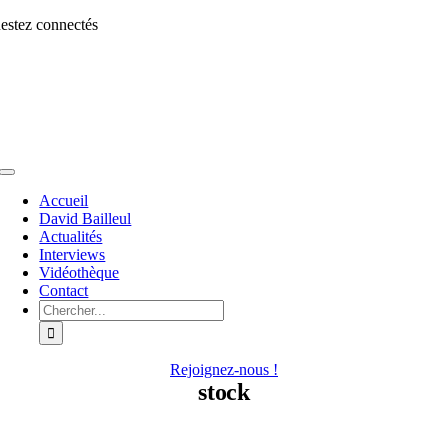
Aller
estez connectés
au
contenu
Toggle
Navigation
Accueil
David Bailleul
Actualités
Interviews
Vidéothèque
Contact
Rechercher:
Rejoignez-nous !
stock