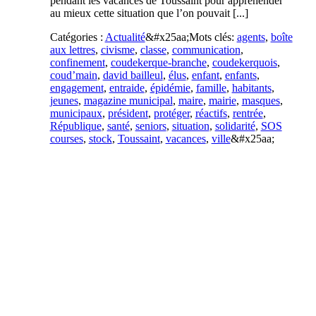
pendant les vacances de Toussaint pour appréhender
au mieux cette situation que l’on pouvait [...]
Catégories :
Actualité
&#x25aa;
Mots clés:
agents
,
boîte
aux lettres
,
civisme
,
classe
,
communication
,
confinement
,
coudekerque-branche
,
coudekerquois
,
coud’main
,
david bailleul
,
élus
,
enfant
,
enfants
,
engagement
,
entraide
,
épidémie
,
famille
,
habitants
,
jeunes
,
magazine municipal
,
maire
,
mairie
,
masques
,
municipaux
,
président
,
protéger
,
réactifs
,
rentrée
,
République
,
santé
,
seniors
,
situation
,
solidarité
,
SOS
courses
,
stock
,
Toussaint
,
vacances
,
ville
&#x25aa;