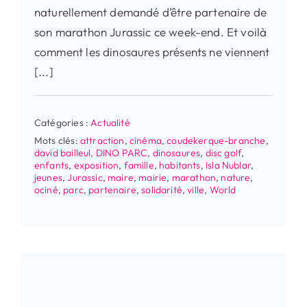
naturellement demandé d’être partenaire de
son marathon Jurassic ce week-end. Et voilà
comment les dinosaures présents ne viennent
[...]
Catégories :
Actualité
Mots clés:
attraction
,
cinéma
,
coudekerque-branche
,
david bailleul
,
DINO PARC
,
dinosaures
,
disc golf
,
enfants
,
exposition
,
famille
,
habitants
,
Isla Nublar
,
jeunes
,
Jurassic
,
maire
,
mairie
,
marathon
,
nature
,
ociné
,
parc
,
partenaire
,
solidarité
,
ville
,
World