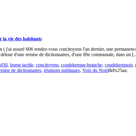
la vie des habitants
n ( j'ai assuré 606 rendez-vous concitoyens l'an dernier, une permane
détour d'une remise de dictionnaires, d'une fête communale, dans un [..
d'fil
,
borne tactile
,
concitoyens
,
coudekerque-branche
,
coudekerquois
,
emise de dictionnaires
,
réunions publiques
,
Voix du Nord
&#x25aa;