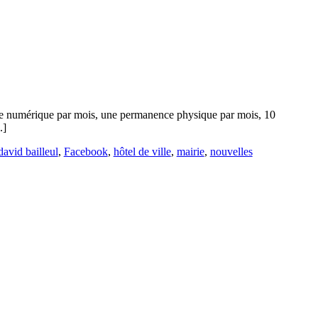
nce numérique par mois, une permanence physique par mois, 10
.]
david bailleul
,
Facebook
,
hôtel de ville
,
mairie
,
nouvelles