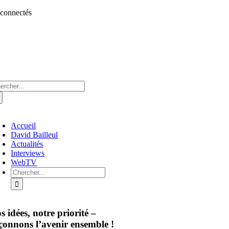
Aller
 connectés
au
contenu
chercher:
oggle
avigation
Accueil
David Bailleul
Actualités
Interviews
WebTV
Rechercher:
s idées, notre priorité –
çonnons l’avenir ensemble !