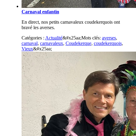
Carnaval enfantin
En direct, nos petits carnavaleux coudekerquois ont
bravé les averses.
Catégories :
Actualité
&#x25aa;
Mots clés:
averses
,
carnaval
,
carnavaleux
,
Coudekerque
,
coudekerquois
,
Vieux
&#x25aa;