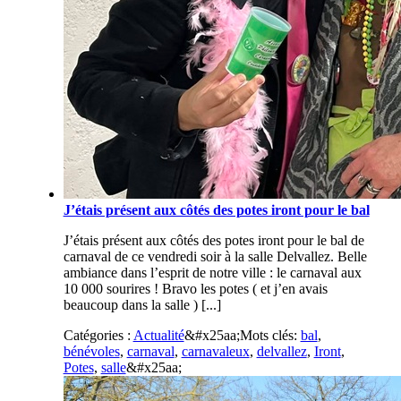
J’étais présent aux côtés des potes iront pour le bal
J’étais présent aux côtés des potes iront pour le bal de
carnaval de ce vendredi soir à la salle Delvallez. Belle
ambiance dans l’esprit de notre ville : le carnaval aux
10 000 sourires ! Bravo les potes ( et j’en avais
beaucoup dans la salle ) [...]
Catégories :
Actualité
&#x25aa;
Mots clés:
bal
,
bénévoles
,
carnaval
,
carnavaleux
,
delvallez
,
Iront
,
Potes
,
salle
&#x25aa;