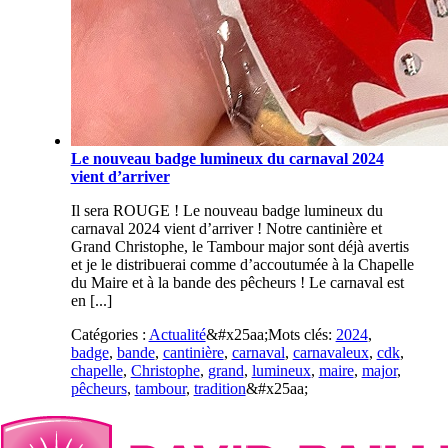
Le nouveau badge lumineux du carnaval 2024
vient d’arriver
Il sera ROUGE ! Le nouveau badge lumineux du
carnaval 2024 vient d’arriver ! Notre cantinière et
Grand Christophe, le Tambour major sont déjà avertis
et je le distribuerai comme d’accoutumée à la Chapelle
du Maire et à la bande des pêcheurs ! Le carnaval est
en [...]
Catégories :
Actualité
&#x25aa;
Mots clés:
2024
,
badge
,
bande
,
cantinière
,
carnaval
,
carnavaleux
,
cdk
,
chapelle
,
Christophe
,
grand
,
lumineux
,
maire
,
major
,
pêcheurs
,
tambour
,
tradition
&#x25aa;