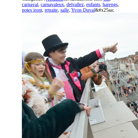
carnaval
,
carnavaleux
,
delvallez
,
enfants
,
harengs
,
potes iront
,
retraite
,
salle
,
Yvon Duval
&#x25aa;