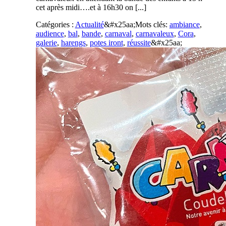
cet après midi….et à 16h30 on [...]
Catégories :
Actualité
&#x25aa;
Mots clés:
ambiance
,
audience
,
bal
,
bande
,
carnaval
,
carnavaleux
,
Cora
,
galerie
,
harengs
,
potes iront
,
réussite
&#x25aa;