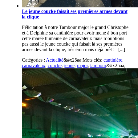
Le jeune coucke faisait ses premières armes devant
la clique
Félicitation à notre Tambour major le grand Christophe
et à Delphine sa cantinière pour avoir mené à bon port
cette marée humaine de carnavaleux mais n’oublions
pas aussi le jeune coucke qui faisait là ses premières
armes devant la clique, très ému mais déjà prêt ! [...]
Catégories :
Actualité
&#x25aa;
Mots clés:
cantinière
,
carnavaleux
,
coucke
,
jeune
,
major
,
tambour
&#x25aa;