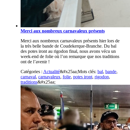
Merci aux nombreux carnavaleux présents
Merci aux nombreux carnavaleux présents hier lors de
la très belle bande de Coudekerque-Branche. Du bal
des potes iront au rigodon final, nous avons vécu un
week-end de folie où l’on remarque que nos traditions
ont de l’avenir !
Catégories :
Actualité
&#x25aa;
Mots clés:
bal
,
bande
,
carnaval
,
carnavaleux
,
folie
,
potes iront
,
rigodon
,
traditions
&#x25aa;