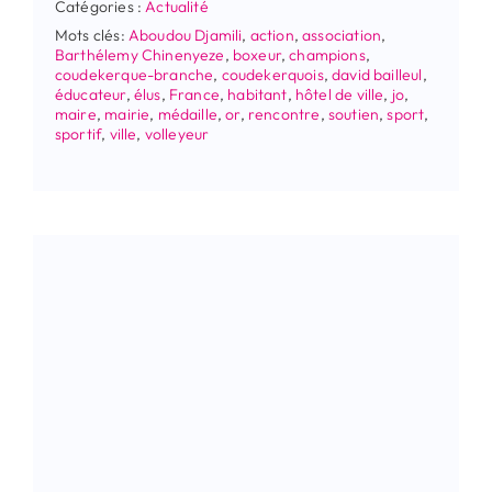
Catégories :
Actualité
Mots clés:
Aboudou Djamili
,
action
,
association
,
Barthélemy Chinenyeze
,
boxeur
,
champions
,
coudekerque-branche
,
coudekerquois
,
david bailleul
,
éducateur
,
élus
,
France
,
habitant
,
hôtel de ville
,
jo
,
maire
,
mairie
,
médaille
,
or
,
rencontre
,
soutien
,
sport
,
sportif
,
ville
,
volleyeur