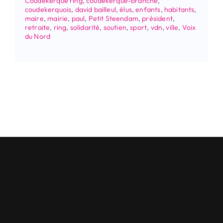
Coudekerque ring
,
coudekerque-branche
,
coudekerquois
,
david bailleul
,
élus
,
enfants
,
habitants
,
maire
,
mairie
,
paul
,
Petit Steendam
,
président
,
retraite
,
ring
,
solidarité
,
soutien
,
sport
,
vdn
,
ville
,
Voix
du Nord