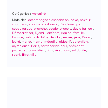
Catégories :
Actualité
Mots clés:
accompagner
,
association
,
boxe
,
boxeur
,
champion
,
chance
,
confiance
,
Coudekerque
,
coudekerque-branche
,
coudekerquois
,
david bailleul
,
Démocratiser
,
Djamili
,
enfants
,
équipe
,
famille
,
France
,
habitants
,
hôtel de ville
,
jeunes
,
jeux
,
Karim
,
lourd
,
maire
,
mairie
,
médaille
,
objectif
,
obtention
,
olympiques
,
Paris
,
partenariat
,
paul
,
président
,
protecteur
,
quotidien
,
ring
,
sélections
,
solidarité
,
sport
,
titre
,
ville