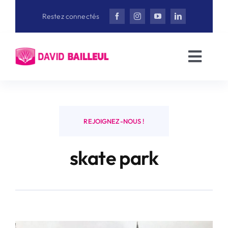
Aller
Restez connectés
au
contenu
Toggl
Navig
Accueil
David Bailleul
REJOIGNEZ-NOUS !
skate park
Actualités
Interviews
Vidéothèque