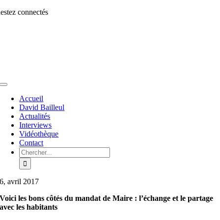
Aller
estez connectés
au
contenu
Toggle
Navigation
Accueil
David Bailleul
Actualités
Interviews
Vidéothèque
Contact
Rechercher:
6, avril 2017
Voici les bons côtés du mandat de Maire : l’échange et le partage
avec les habitants