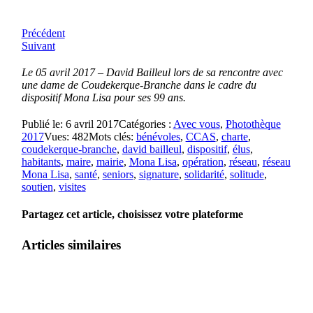
Précédent
Suivant
Le 05 avril 2017 – David Bailleul lors de sa rencontre avec
une dame de Coudekerque-Branche dans le cadre du
dispositif Mona Lisa pour ses 99 ans.
Publié le: 6 avril 2017
Catégories :
Avec vous
,
Photothèque
2017
Vues: 482
Mots clés:
bénévoles
,
CCAS
,
charte
,
coudekerque-branche
,
david bailleul
,
dispositif
,
élus
,
habitants
,
maire
,
mairie
,
Mona Lisa
,
opération
,
réseau
,
réseau
Mona Lisa
,
santé
,
seniors
,
signature
,
solidarité
,
solitude
,
soutien
,
visites
Partagez cet article, choisissez votre plateforme
Articles similaires