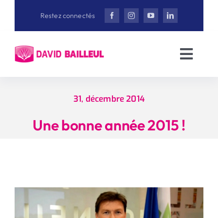
Aller
Restez connectés
au
contenu
Toggl
Navig
Accueil
31, décembre 2014
David Bailleul
Une bonne année 2015 !
Actualités
Interviews
Vidéothèque