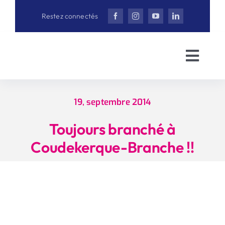
Aller
Restez connectés
au
contenu
Toggl
Navig
Accueil
19, septembre 2014
David Bail
Toujours branché à
Coudekerque-Branche !!
Actualités
Interview
Vidéothè