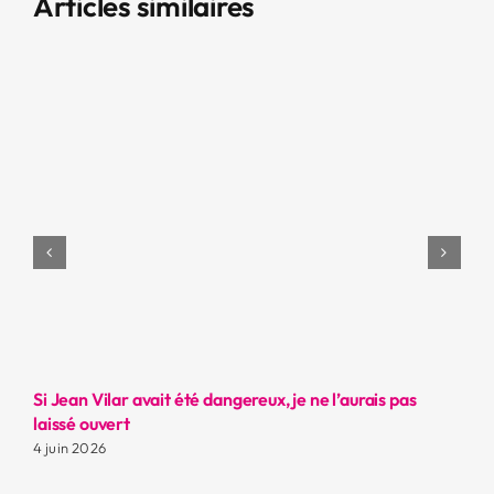
Articles similaires
Si Jean Vilar avait été dangereux, je ne l’aurais pas
La
laissé ouvert
ca
4 juin 2026
17 