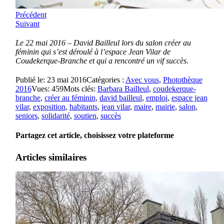
Précédent
Suivant
Le 22 mai 2016 – David Bailleul lors du salon créer au
féminin qui s’est déroulé à l’espace Jean Vilar de
Coudekerque-Branche et qui a rencontré un vif succès.
Publié le: 23 mai 2016
Catégories :
Avec vous
,
Photothèque
2016
Vues: 459
Mots clés:
Barbara Bailleul
,
coudekerque-
branche
,
créer au féminin
,
david bailleul
,
emploi
,
espace jean
vilar
,
exposition
,
habitants
,
jean vilar
,
maire
,
mairie
,
salon
,
seniors
,
solidarité
,
soutien
,
succès
Partagez cet article, choisissez votre plateforme
Articles similaires