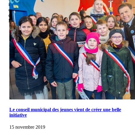
intégrés sont appelés cookies non nécessaires. Il est
obligatoire d\'obtenir le consentement de l\'utilisateur avant
d\'exécuter ces cookies sur votre site Web.
Enregistrer & appliquer
Aller
en
haut
Le conseil municipal des jeunes vient de créer une belle
initiative
15 novembre 2019