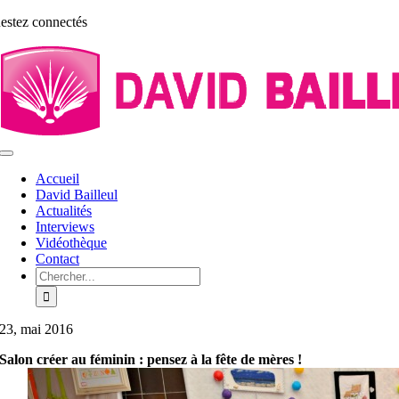
Aller
estez connectés
au
contenu
Toggle
Navigation
Accueil
David Bailleul
Actualités
Interviews
Vidéothèque
Contact
Rechercher:
23, mai 2016
Salon créer au féminin : pensez à la fête de mères !