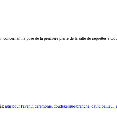
m concernant la pose de la première pierre de la salle de raquettes à 
és:
agir pour l'avenir
,
cérémonie
,
coudekerque-branche
,
david bailleul
,