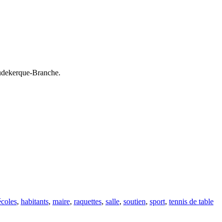
Coudekerque-Branche.
écoles
,
habitants
,
maire
,
raquettes
,
salle
,
soutien
,
sport
,
tennis de table