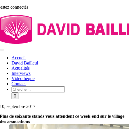
Aller
estez connectés
au
contenu
Toggle
Navigation
Accueil
David Bailleul
Actualités
Interviews
Vidéothèque
Contact
Rechercher:
10, septembre 2017
Plus de soixante stands vous attendent ce week-end sur le village
des associations