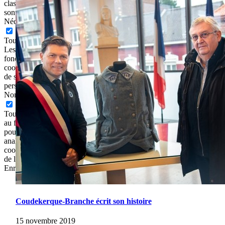
classés comme nécessaires sont stockés sur votre navigateur car ils
sont essentiels au fonctionnement des fonctionnalité
...
Nécessaire
Nécessaire
Toujours activé
Les cookies nécessaires sont absolument essentiels au bon
fonctionnement du site Web. Cette catégorie ne comprend que les
cookies qui garantissent les fonctionnalités de base et les fonctions
de sécurité du site Web. Ces cookies ne stockent aucune information
personnelle.
Non nécessaire
Non nécessaire
Tous les cookies qui peuvent ne pas être particulièrement nécessaires
au fonctionnement du site Web et qui sont utilisés spécifiquement
pour collecter des données personnelles des utilisateurs via des
analyses, des publicités, d\'autres contenus intégrés sont appelés
cookies non nécessaires. Il est obligatoire d\'obtenir le consentement
de l\'utilisateur avant d\'exécuter ces cookies sur votre site Web.
Enregistrer & appliquer
Aller
en
haut
Coudekerque-Branche écrit son histoire
15 novembre 2019