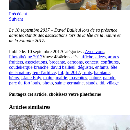
Précédent
Suivant
Le 10 septembre 2017 – David Bailleul lors de sa présence
dans les stands des associations lors de la fête de la nature et
de la Flandre 2017.
Publié le: 10 septembre 2017
Catégories :
Avec vous
,
Photothèque 2017
Vues: 484
Mots clés:
affiche
,
allées
,
arbres
fruitiers
,
associations
,
brocante
,
cartoons
,
concert
,
confitures
,
coudekerque-branche
,
david bailleul
,
déguster
,
enfants
,
fête
de la nature
,
feu d’artifice
,
fnf
,
fnf2017
,
fruits
,
habitants
,
héros
,
Liane Foly
,
maire
,
mairie
,
mascottes
,
nature
,
parade
,
parc du fort louis
,
photo
,
sainte germaine
,
stands
,
titi
,
village
Partagez cet article, choisissez votre plateforme
Articles similaires