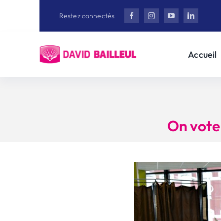
Aller
Restez connectés
au
contenu
Accueil
On vote 