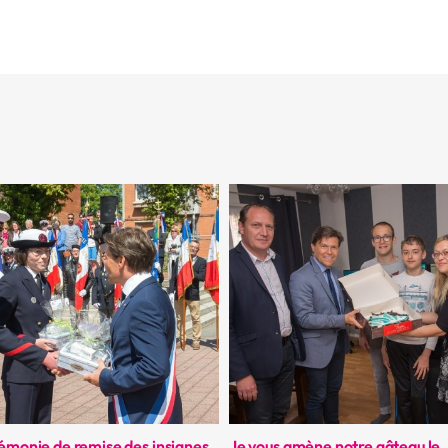
rémonie de remise des insignes
Je vous amène notre gâteau le