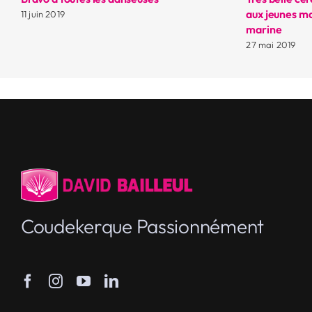
aux jeunes ma
11 juin 2019
marine
27 mai 2019
Coudekerque Passionnément