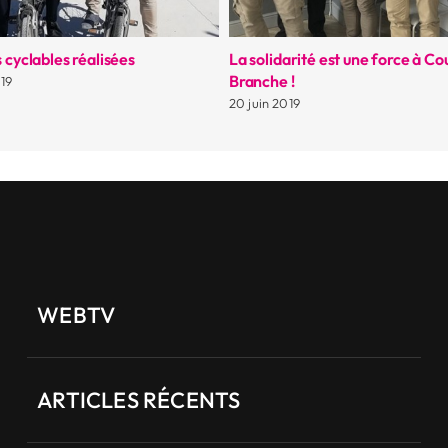
 cyclables réalisées
La solidarité est une force à C
Branche !
19
20 juin 2019
WEBTV
ARTICLES RÉCENTS