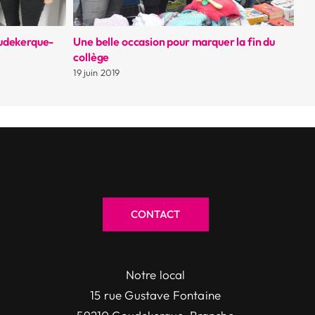
oudekerque-
Une belle occasion pour marquer la fin du
Br
collège
11 
19 juin 2019
CONTACT
Notre local
15 rue Gustave Fontaine