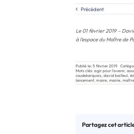
Précédent
Le 01 février 2019 – Dav
à l’espace du Maître de P
Publié le: 5 février 2019
Catégor
Mots clés:
agir pour l'avenir
,
ass
coudekerquois
,
david bailleul
,
é
lancement
,
maire
,
mairie
,
maîtr
Partagez cet articl