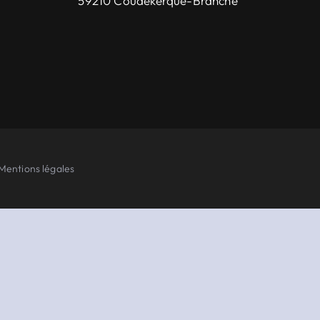
59210 Coudekerque-Branche
Mentions légales