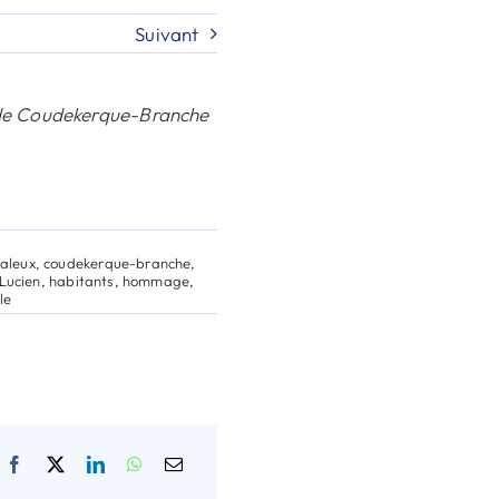
Suivant
s de Coudekerque-Branche
aleux
,
coudekerque-branche
,
Lucien
,
habitants
,
hommage
,
lle