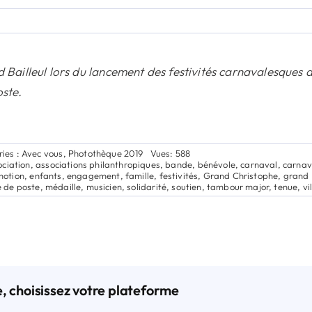
id Bailleul lors du lancement des festivités carnavalesque
oste.
ies :
Avec vous
,
Photothèque 2019
Vues: 588
ociation
,
associations philanthropiques
,
bande
,
bénévole
,
carnaval
,
carnav
motion
,
enfants
,
engagement
,
famille
,
festivités
,
Grand Christophe
,
grand 
e de poste
,
médaille
,
musicien
,
solidarité
,
soutien
,
tambour major
,
tenue
,
vi
e, choisissez votre plateforme