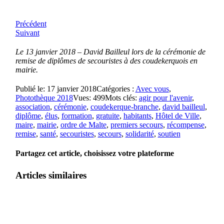
Précédent
Suivant
Le 13 janvier 2018 – David Bailleul lors de la cérémonie de
remise de diplômes de secouristes à des coudekerquois en
mairie.
Publié le: 17 janvier 2018
Catégories :
Avec vous
,
Photothèque 2018
Vues: 499
Mots clés:
agir pour l'avenir
,
association
,
cérémonie
,
coudekerque-branche
,
david bailleul
,
diplôme
,
élus
,
formation
,
gratuite
,
habitants
,
Hôtel de Ville
,
maire
,
mairie
,
ordre de Malte
,
premiers secours
,
récompense
,
remise
,
santé
,
secouristes
,
secours
,
solidarité
,
soutien
Partagez cet article, choisissez votre plateforme
Articles similaires