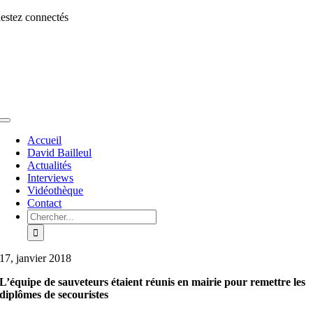
Aller
estez connectés
au
contenu
Toggle
Navigation
Accueil
David Bailleul
Actualités
Interviews
Vidéothèque
Contact
Rechercher:
17, janvier 2018
L’équipe de sauveteurs étaient réunis en mairie pour remettre les
diplômes de secouristes