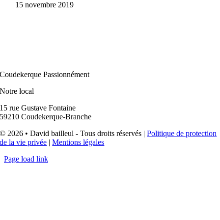
15 novembre 2019
Coudekerque Passionnément
Notre local
15 rue Gustave Fontaine
59210 Coudekerque-Branche
© 2026 • David bailleul - Tous droits réservés |
Politique de protection
de la vie privée
|
Mentions légales
Page load link
Aller
en
haut