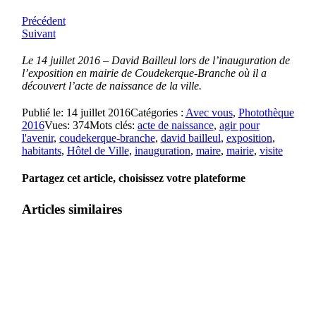
Précédent
Suivant
Le 14 juillet 2016 – David Bailleul lors de l’inauguration de
l’exposition en mairie de Coudekerque-Branche où il a
découvert l’acte de naissance de la ville.
Publié le: 14 juillet 2016
Catégories :
Avec vous
,
Photothèque
2016
Vues: 374
Mots clés:
acte de naissance
,
agir pour
l'avenir
,
coudekerque-branche
,
david bailleul
,
exposition
,
habitants
,
Hôtel de Ville
,
inauguration
,
maire
,
mairie
,
visite
Partagez cet article, choisissez votre plateforme
Articles similaires