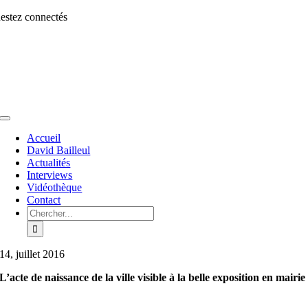
Aller
estez connectés
au
contenu
Toggle
Navigation
Accueil
David Bailleul
Actualités
Interviews
Vidéothèque
Contact
Rechercher:
14, juillet 2016
L’acte de naissance de la ville visible à la belle exposition en mairie