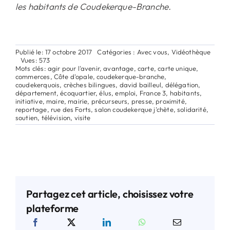
les habitants de Coudekerque-Branche.
Publié le: 17 octobre 2017
Catégories :
Avec vous
,
Vidéothèque
Vues: 573
Mots clés:
agir pour l'avenir
,
avantage
,
carte
,
carte unique
,
commerces
,
Côte d'opale
,
coudekerque-branche
,
coudekerquois
,
crèches bilingues
,
david bailleul
,
délégation
,
département
,
écoquartier
,
élus
,
emploi
,
France 3
,
habitants
,
initiative
,
maire
,
mairie
,
précurseurs
,
presse
,
proximité
,
reportage
,
rue des Forts
,
salon coudekerque j'chète
,
solidarité
,
soutien
,
télévision
,
visite
Partagez cet article, choisissez votre
plateforme