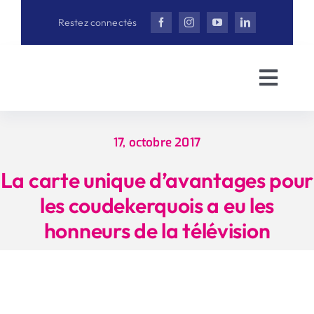
Aller
Restez connectés
au
contenu
Toggl
Navig
Accueil
17, octobre 2017
David Bail
La carte unique d’avantages pour
les coudekerquois a eu les
Actualités
honneurs de la télévision
Interview
Vidéothè