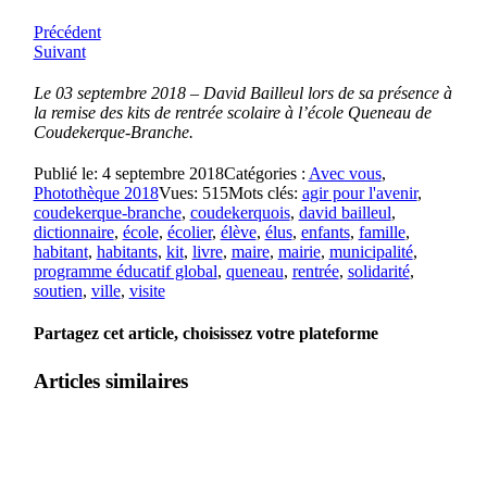
Précédent
Suivant
Le 03 septembre 2018 – David Bailleul lors de sa présence à
la remise des kits de rentrée scolaire à l’école Queneau de
Coudekerque-Branche.
Publié le: 4 septembre 2018
Catégories :
Avec vous
,
Photothèque 2018
Vues: 515
Mots clés:
agir pour l'avenir
,
coudekerque-branche
,
coudekerquois
,
david bailleul
,
dictionnaire
,
école
,
écolier
,
élève
,
élus
,
enfants
,
famille
,
habitant
,
habitants
,
kit
,
livre
,
maire
,
mairie
,
municipalité
,
programme éducatif global
,
queneau
,
rentrée
,
solidarité
,
soutien
,
ville
,
visite
Partagez cet article, choisissez votre plateforme
Articles similaires