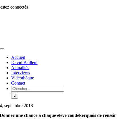
Aller
estez connectés
au
contenu
Toggle
Navigation
Accueil
David Bailleul
Actualités
Interviews
Vidéothèque
Contact
Rechercher:
4, septembre 2018
Donner une chance à chaque élève coudekerquois de réussir