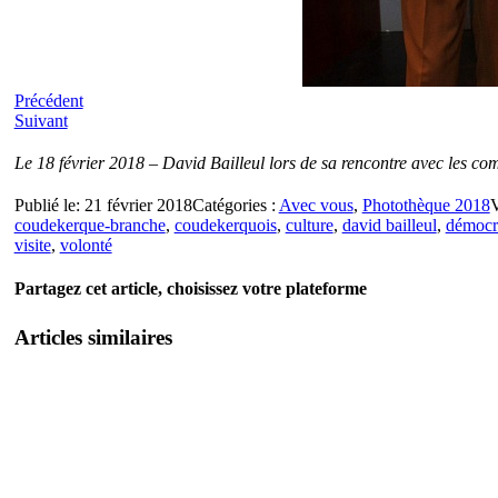
Précédent
Suivant
Le 18 février 2018 – David Bailleul lors de sa rencontre avec les c
Publié le: 21 février 2018
Catégories :
Avec vous
,
Photothèque 2018
V
coudekerque-branche
,
coudekerquois
,
culture
,
david bailleul
,
démocra
visite
,
volonté
Partagez cet article, choisissez votre plateforme
Articles similaires