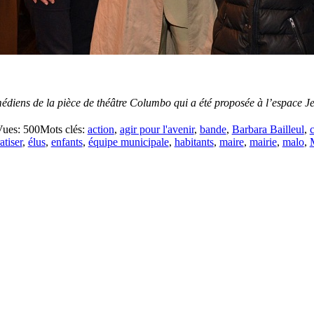
omédiens de la pièce de théâtre Columbo qui a été proposée à l’espace
ues: 500
Mots clés:
action
,
agir pour l'avenir
,
bande
,
Barbara Bailleul
,
tiser
,
élus
,
enfants
,
équipe municipale
,
habitants
,
maire
,
mairie
,
malo
,