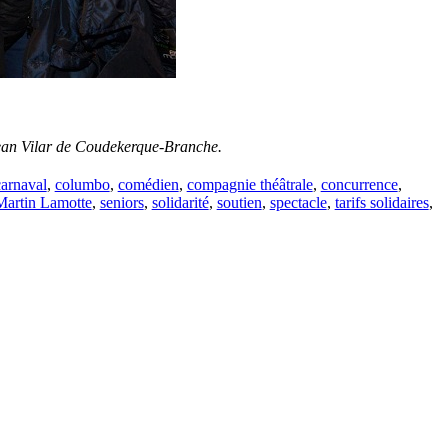
 Jean Vilar de Coudekerque-Branche.
carnaval
,
columbo
,
comédien
,
compagnie théâtrale
,
concurrence
,
Martin Lamotte
,
seniors
,
solidarité
,
soutien
,
spectacle
,
tarifs solidaires
,