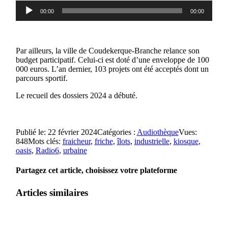
Lecteur
00:00
00:00
audio
Par ailleurs, la ville de Coudekerque-Branche relance son
budget participatif. Celui-ci est doté d’une enveloppe de 100
000 euros. L’an dernier, 103 projets ont été acceptés dont un
parcours sportif.
Le recueil des dossiers 2024 a débuté.
Publié le: 22 février 2024
Catégories :
Audiothèque
Vues:
848
Mots clés:
fraicheur
,
friche
,
îlots
,
industrielle
,
kiosque
,
oasis
,
Radio6
,
urbaine
Partagez cet article, choisissez votre plateforme
Articles similaires