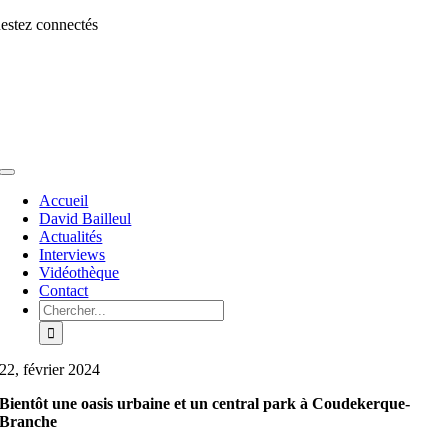
Aller
estez connectés
au
contenu
Toggle
Navigation
Accueil
David Bailleul
Actualités
Interviews
Vidéothèque
Contact
Rechercher:
22, février 2024
Bientôt une oasis urbaine et un central park à Coudekerque-
Branche