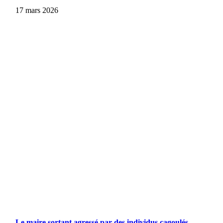
17 mars 2026
Le maire sortant agressé par des individus cagoulés