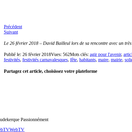
Précédent
Suivant
Le 26 février 2018 – David Bailleul lors de sa rencontre avec un tr
Publié le: 26 février 2018
Vues: 562
Mots clés:
agir pour l'avenir
,
artic
festivités
,
festivités carnavalesques
,
fête
,
habitants
,
maire
,
mairie
,
soli
Partagez cet article, choisissez votre plateforme
udekerque Passionnément
ebTV
WebTV