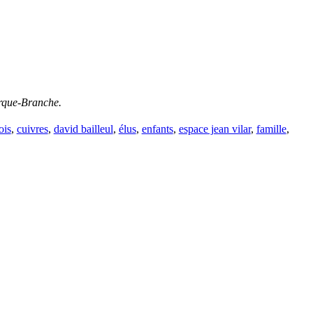
erque-Branche.
ois
,
cuivres
,
david bailleul
,
élus
,
enfants
,
espace jean vilar
,
famille
,