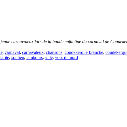
ès jeune carnavaleux lors de la bande enfantine du carnaval de Coudek
le
,
carnaval
,
carnavaleux
,
chansons
,
coudekerque-branche
,
coudekerqu
darité
,
soutien
,
tambours
,
ville
,
voix du nord