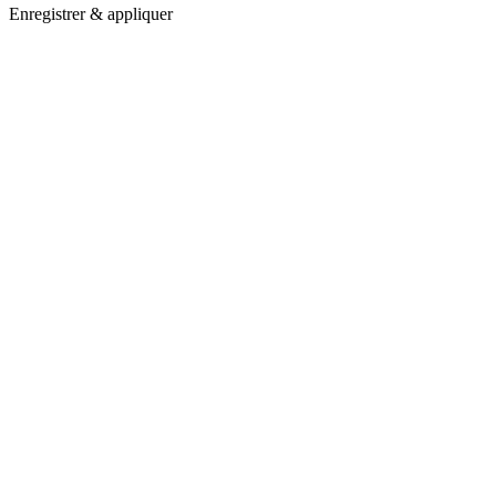
Enregistrer & appliquer
Aller
en
haut