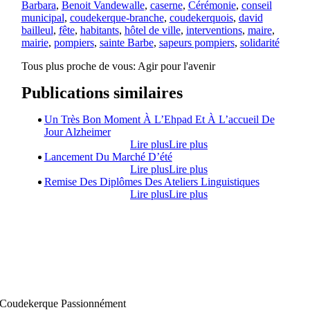
Barbara
,
Benoit Vandewalle
,
caserne
,
Cérémonie
,
conseil
municipal
,
coudekerque-branche
,
coudekerquois
,
david
bailleul
,
fête
,
habitants
,
hôtel de ville
,
interventions
,
maire
,
mairie
,
pompiers
,
sainte Barbe
,
sapeurs pompiers
,
solidarité
Tous plus proche de vous:
Agir pour l'avenir
Publications similaires
Un Très Bon Moment À L’Ehpad Et À L’accueil De
Jour Alzheimer
Lire plus
Lire plus
Lancement Du Marché D’été
Lire plus
Lire plus
Remise Des Diplômes Des Ateliers Linguistiques
Lire plus
Lire plus
Coudekerque Passionnément