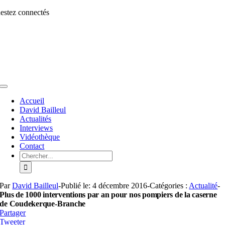
Aller
estez connectés
au
contenu
Toggle
Navigation
Accueil
David Bailleul
Actualités
Interviews
Vidéothèque
Contact
Rechercher:
Par
David Bailleul
-
Publié le: 4 décembre 2016
-
Catégories :
Actualité
-
Plus de 1000 interventions par an pour nos pompiers de la caserne
de Coudekerque-Branche
Partager
Tweeter