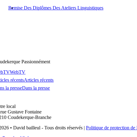
Remise Des Diplômes Des Ateliers Linguistiques
udekerque Passionnément
ebTV
WebTV
icles récents
Articles récents
ns la presse
Dans la presse
tre local
 rue Gustave Fontaine
210 Coudekerque-Branche
2026 • David bailleul - Tous droits réservés |
Politique de protection de 