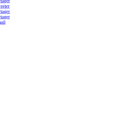
rtager
eeter
rtager
rtager
ail