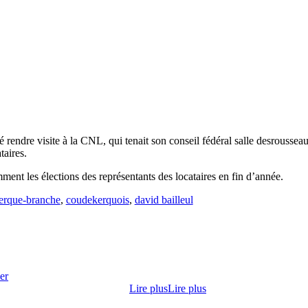
lé rendre visite à la CNL, qui tenait son conseil fédéral salle desrouss
taires.
mment les élections des représentants des locataires en fin d’année.
erque-branche
,
coudekerquois
,
david bailleul
er
Lire plus
Lire plus