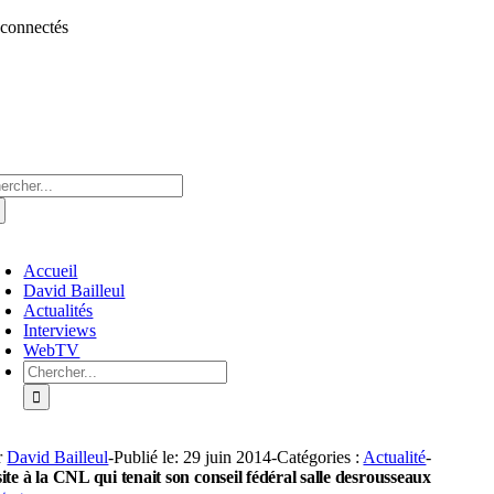
Aller
 connectés
au
contenu
chercher:
oggle
avigation
Accueil
David Bailleul
Actualités
Interviews
WebTV
Rechercher:
r
David Bailleul
-
Publié le: 29 juin 2014
-
Catégories :
Actualité
-
site à la CNL qui tenait son conseil fédéral salle desrousseaux