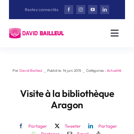
Aller
Restez connectés
au
contenu
Toggl
Navig
Accueil
David Bailleul
Par
David Bailleul
Publié le: 14 juin 2015
Catégories :
Actualité
-
-
Actualités
Visite à la bibliothèque
Aragon
Interviews
Partager
Tweeter
Partager
Vidéothèque
Partager
Email