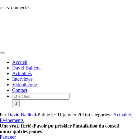
Aller
estez connectés
au
contenu
Toggle
Navigation
Accueil
David Bailleul
Actualités
Interviews
Vidéothèque
Contact
Rechercher:
Par
David Bailleul
-
Publié le: 11 janvier 2016
-
Catégories :
Actualité
,
Evénements
-
Une vraie fierté d’avoir pu présider l’installation du conseil
municipal des jeunes
Partager