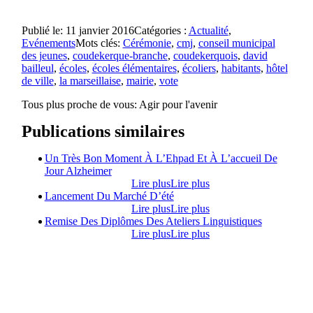
Publié le: 11 janvier 2016
Catégories :
Actualité
,
Evénements
Mots clés:
Cérémonie
,
cmj
,
conseil municipal
des jeunes
,
coudekerque-branche
,
coudekerquois
,
david
bailleul
,
écoles
,
écoles élémentaires
,
écoliers
,
habitants
,
hôtel
de ville
,
la marseillaise
,
mairie
,
vote
Tous plus proche de vous:
Agir pour l'avenir
Publications similaires
Un Très Bon Moment À L’Ehpad Et À L’accueil De
Jour Alzheimer
Lire plus
Lire plus
Lancement Du Marché D’été
Lire plus
Lire plus
Remise Des Diplômes Des Ateliers Linguistiques
Lire plus
Lire plus