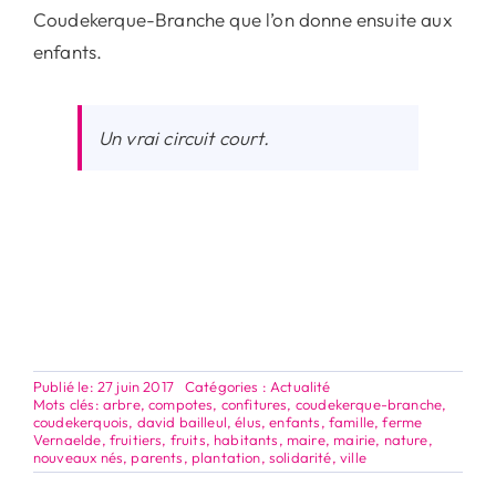
Coudekerque-Branche que l’on donne ensuite aux
enfants.
Un vrai circuit court.
Publié le: 27 juin 2017
Catégories :
Actualité
Mots clés:
arbre
,
compotes
,
confitures
,
coudekerque-branche
,
coudekerquois
,
david bailleul
,
élus
,
enfants
,
famille
,
ferme
Vernaelde
,
fruitiers
,
fruits
,
habitants
,
maire
,
mairie
,
nature
,
nouveaux nés
,
parents
,
plantation
,
solidarité
,
ville