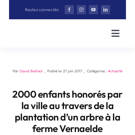
Aller
Restez connectés
au
contenu
Toggl
Navig
Accueil
David Bail
Par
David Bailleul
Publié le: 27 juin 2017
Catégories :
Actualité
-
-
2000 enfants honorés par
Actualités
la ville au travers de la
Interview
plantation d’un arbre à la
ferme Vernaelde
Vidéothè