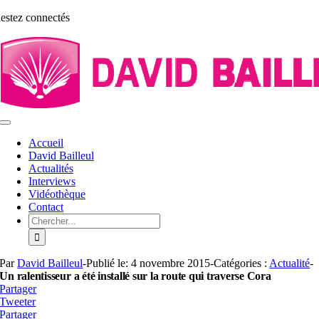
Aller
estez connectés
au
contenu
Toggle
Navigation
Accueil
David Bailleul
Actualités
Interviews
Vidéothèque
Contact
Rechercher:
Par
David Bailleul
-
Publié le: 4 novembre 2015
-
Catégories :
Actualité
-
Un ralentisseur a été installé sur la route qui traverse Cora
Partager
Tweeter
Partager