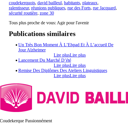
coudekerquois
,
david bailleul
,
habitants
,
plateaux
,
ralentisseur
,
réunions publiques
,
rue des Forts
,
rue Jacquard
,
sécurité routière
,
zone 30
Tous plus proche de vous:
Agir pour l'avenir
Publications similaires
Un Très Bon Moment À L’Ehpad Et À L’accueil De
Jour Alzheimer
Lire plus
Lire plus
Lancement Du Marché D’été
Lire plus
Lire plus
Remise Des Diplômes Des Ateliers Linguistiques
Lire plus
Lire plus
Coudekerque Passionnément