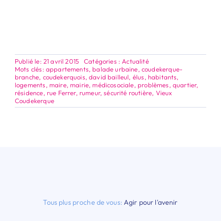
Publié le: 21 avril 2015
Catégories :
Actualité
Mots clés:
appartements
,
balade urbaine
,
coudekerque-
branche
,
coudekerquois
,
david bailleul
,
élus
,
habitants
,
logements
,
maire
,
mairie
,
médicosociale
,
problèmes
,
quartier
,
résidence
,
rue Ferrer
,
rumeur
,
sécurité routière
,
Vieux
Coudekerque
Tous plus proche de vous:
Agir pour l'avenir