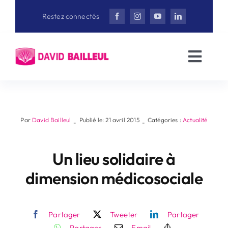
Aller
Restez connectés
au
contenu
Toggl
Navig
Accueil
David Bailleul
Par
David Bailleul
Publié le: 21 avril 2015
Catégories :
Actualité
-
-
Actualités
Un lieu solidaire à
dimension médicosociale
Interviews
Partager
Tweeter
Partager
Vidéothèque
Partager
Email