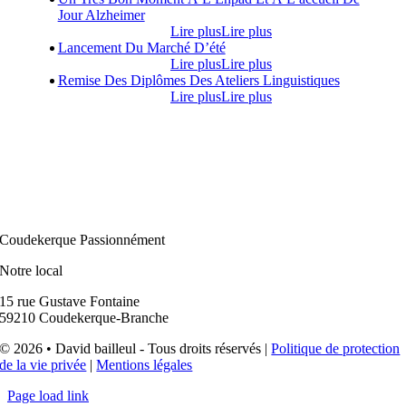
Jour Alzheimer
Lire plus
Lire plus
Lancement Du Marché D’été
Lire plus
Lire plus
Remise Des Diplômes Des Ateliers Linguistiques
Lire plus
Lire plus
Coudekerque Passionnément
Notre local
15 rue Gustave Fontaine
59210 Coudekerque-Branche
© 2026 • David bailleul - Tous droits réservés |
Politique de protection
de la vie privée
|
Mentions légales
Page load link