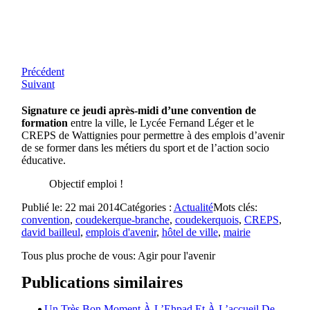
Précédent
Suivant
Signature ce jeudi après-midi d’une convention de
formation
entre la ville, le Lycée Fernand Léger et le
CREPS de Wattignies pour permettre à des emplois d’avenir
de se former dans les métiers du sport et de l’action socio
éducative.
Objectif emploi !
Publié le: 22 mai 2014
Catégories :
Actualité
Mots clés:
convention
,
coudekerque-branche
,
coudekerquois
,
CREPS
,
david bailleul
,
emplois d'avenir
,
hôtel de ville
,
mairie
Tous plus proche de vous:
Agir pour l'avenir
Publications similaires
Un Très Bon Moment À L’Ehpad Et À L’accueil De