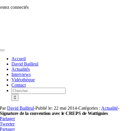
Aller
estez connectés
au
contenu
Toggle
Navigation
Accueil
David Bailleul
Actualités
Interviews
Vidéothèque
Contact
Rechercher:
Par
David Bailleul
-
Publié le: 22 mai 2014
-
Catégories :
Actualité
-
Signature de la convention avec le CREPS de Wattignies
Partager
Tweeter
Partager