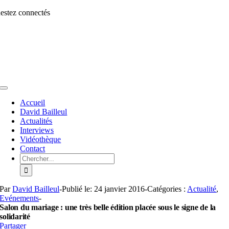
Aller
estez connectés
au
contenu
Toggle
Navigation
Accueil
David Bailleul
Actualités
Interviews
Vidéothèque
Contact
Rechercher:
Par
David Bailleul
-
Publié le: 24 janvier 2016
-
Catégories :
Actualité
,
Evénements
-
Salon du mariage : une très belle édition placée sous le signe de la
solidarité
Partager