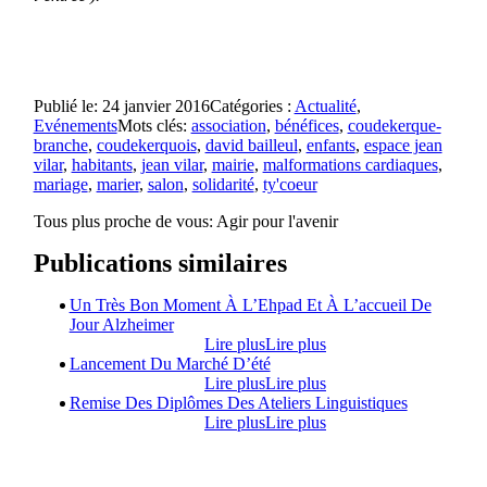
Publié le: 24 janvier 2016
Catégories :
Actualité
,
Evénements
Mots clés:
association
,
bénéfices
,
coudekerque-
branche
,
coudekerquois
,
david bailleul
,
enfants
,
espace jean
vilar
,
habitants
,
jean vilar
,
mairie
,
malformations cardiaques
,
mariage
,
marier
,
salon
,
solidarité
,
ty'coeur
Tous plus proche de vous:
Agir pour l'avenir
Publications similaires
Un Très Bon Moment À L’Ehpad Et À L’accueil De
Jour Alzheimer
Lire plus
Lire plus
Lancement Du Marché D’été
Lire plus
Lire plus
Remise Des Diplômes Des Ateliers Linguistiques
Lire plus
Lire plus