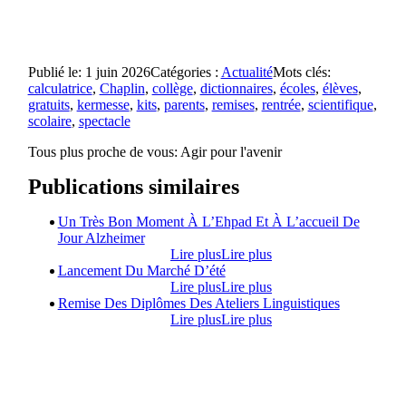
Publié le: 1 juin 2026
Catégories :
Actualité
Mots clés:
calculatrice
,
Chaplin
,
collège
,
dictionnaires
,
écoles
,
élèves
,
gratuits
,
kermesse
,
kits
,
parents
,
remises
,
rentrée
,
scientifique
,
scolaire
,
spectacle
Tous plus proche de vous:
Agir pour l'avenir
Publications similaires
Un Très Bon Moment À L’Ehpad Et À L’accueil De
Jour Alzheimer
Lire plus
Lire plus
Lancement Du Marché D’été
Lire plus
Lire plus
Remise Des Diplômes Des Ateliers Linguistiques
Lire plus
Lire plus