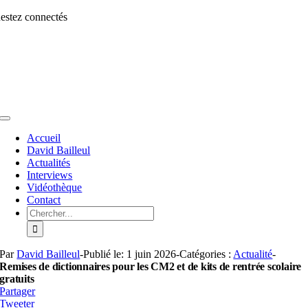
Aller
estez connectés
au
contenu
Toggle
Navigation
Accueil
David Bailleul
Actualités
Interviews
Vidéothèque
Contact
Rechercher:
Par
David Bailleul
-
Publié le: 1 juin 2026
-
Catégories :
Actualité
-
Remises de dictionnaires pour les CM2 et de kits de rentrée scolaire
gratuits
Partager
Tweeter