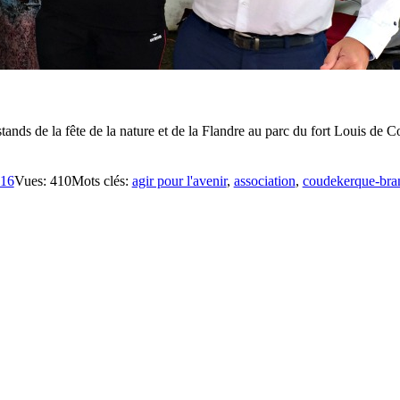
ands de la fête de la nature et de la Flandre au parc du fort Louis de C
016
Vues: 410
Mots clés:
agir pour l'avenir
,
association
,
coudekerque-bra