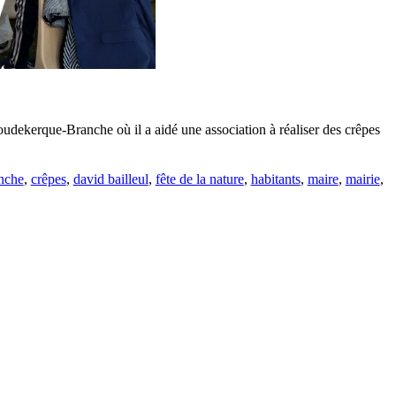
oudekerque-Branche où il a aidé une association à réaliser des crêpes
nche
,
crêpes
,
david bailleul
,
fête de la nature
,
habitants
,
maire
,
mairie
,