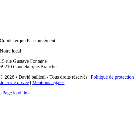
Coudekerque Passionnément
Notre local
15 rue Gustave Fontaine
59210 Coudekerque-Branche
© 2026 • David bailleul - Tous droits réservés |
Politique de protection
de la vie privée
|
Mentions légales
Page load link
Aller
en
haut