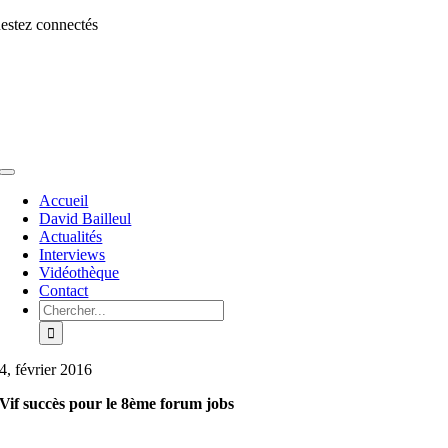
Aller
estez connectés
au
contenu
Toggle
Navigation
Accueil
David Bailleul
Actualités
Interviews
Vidéothèque
Contact
Rechercher:
4, février 2016
Vif succès pour le 8ème forum jobs