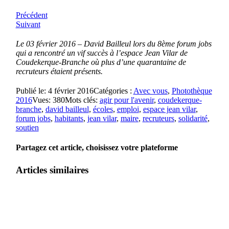
Précédent
Suivant
Le 03 février 2016 – David Bailleul lors du 8ème forum jobs
qui a rencontré un vif succès à l’espace Jean Vilar de
Coudekerque-Branche où plus d’une quarantaine de
recruteurs étaient présents.
Publié le: 4 février 2016
Catégories :
Avec vous
,
Photothèque
2016
Vues: 380
Mots clés:
agir pour l'avenir
,
coudekerque-
branche
,
david bailleul
,
écoles
,
emploi
,
espace jean vilar
,
forum jobs
,
habitants
,
jean vilar
,
maire
,
recruteurs
,
solidarité
,
soutien
Partagez cet article, choisissez votre plateforme
Articles similaires